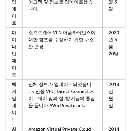
업
어그램 및 정보를 업데이트했습
월 6
데
니다.
일
이
트
마
소프트웨어 VPN 어플라이언스에
2020
이
대한 참조를 수정하기 위한 사소
년 5
너
한 변경.
월
업
20일
데
이
트
백
전체 정보가 업데이트되었습니
2018
서
다. 전송 VPC, Direct Connect 게
년 1
업
이트웨이 및의 설계/기능에 중점
월 1
데
을 둡니다 AWS PrivateLink.
일
이
트
최
Amazon Virtual Private Cloud
2014