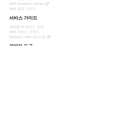
AWS Solutions Library
AWS 결정 가이드
서비스 가이드
생성형 AI 서비스 선택
AWS 서비스 가이드
GitHub의 AWS CLI 지침
개발자 도구
AWS 코드 예시 라이브러리
AWS CLI
AWS Builder 센터
AWS 개발자 도구 블로그
유용한 링크
AWS 문서 MCP 서버 다운로드
AWS Console에 로그인
AWS re:Post
프라이버시
사이트 이용 약관
쿠키 기본 설