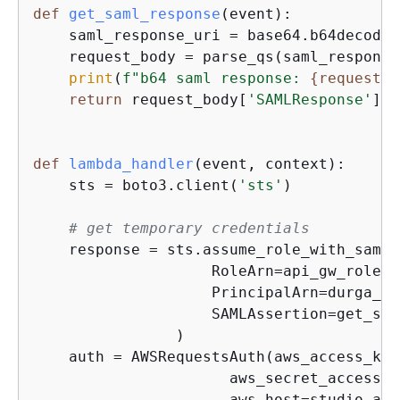
def
get_saml_response
(
event
):
    saml_response_uri = base64.b64decode(
    request_body = parse_qs(saml_response
print
(
f"b64 saml response: 
{
request_b
return
 request_body[
'SAMLResponse'
][
0
def
lambda_handler
(
event, context
):
    sts = boto3.client(
'sts'
)

# get temporary credentials 
    response = sts.assume_role_with_saml(

                    RoleArn=api_gw_role_ar
                    PrincipalArn=durga_id
                    SAMLAssertion=get_sam
                )    

    auth = AWSRequestsAuth(aws_access_key
                      aws_secret_access_k
                      aws_host=studio_api