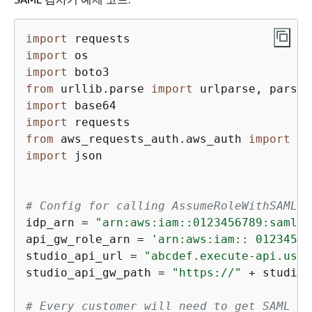
import
import
import
from
 urllib.parse 
import
import
import
from
 aws_requests_auth.aws_auth 
import
import
 json

# Config for calling AssumeRoleWithSAML
idp_arn = 
"arn:aws:iam::0123456789:saml-p
api_gw_role_arn = 
'arn:aws:iam:: 01234567
studio_api_url = 
"abcdef.execute-api.us-e
studio_api_gw_path = 
"https://"
 + studio_
# Every customer will need to get SAML Re