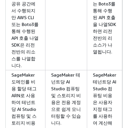
공유 공간에
는 Boto3를
서 수행되지
통해 수행
만 AWS CLI
된 API 호출
또는 Boto3를
을 나열SDK
통해 수행된
하면 리전
API 호출 나열
전반의 리
SDK은 리전
소스가 나
전반의 리소
열됩니다.
스를 나열합
니다.
SageMaker
SageMaker 테
SageMaker
도메인를 비
넌트당 AI
테넌트당 AI
용 할당 태그
Studio 컴퓨팅
Studio 컴
ARN로 사용
및 스토리지 비
퓨팅 비용
하여 테넌트
용은 전용 계정
은 사용자
당 AI Studio
으로 쉽게 모니
지정 태그
컴퓨팅 및 스
터링할 수 있습
를 사용하
토리지 비용
니다.
여 계산해