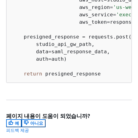
                      aws_region=
'us-west
                      aws_service=
'execut
                      aws_token=response[
    presigned_response = requests.post(

        studio_api_gw_path,

        data=saml_response_data,

        auth=auth)

return
 presigned_response
페이지 내용이 도움이 되었습니까?
예
아니요
피드백 제공