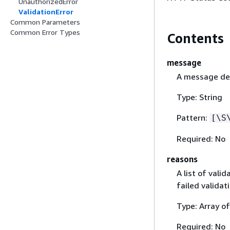
UnauthorizedError
ValidationError
Common Parameters
Common Error Types
Contents
message
A message desc
Type: String
Pattern:
[\S
Required: No
reasons
A list of valid
failed validat
Type: Array o
Required: No