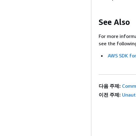
See Also
For more informa
see the followin
AWS SDK for
다음 주제:
Commo
이전 주제:
Unaut