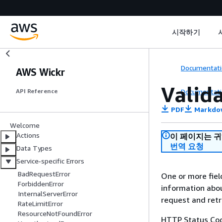
시작하기
Documentati
AWS Wickr
Valid
Documentati
API Reference
PDF
Markdo
Welcome
Actions
이 페이지는 
번역 요청
Data Types
Service-specific Errors
BadRequestError
One or more field
ForbiddenError
information abou
InternalServerError
request and retr
RateLimitError
ResourceNotFoundError
HTTP Status Cod