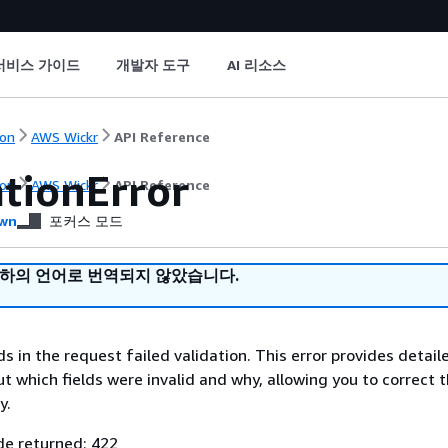
서비스 가이드
개발자 도구
AI 리소스
on
AWS Wickr
API Reference
ationError
on
AWS Wickr
API Reference
wn
포커스 모드
귀하의 언어로 번역되지 않았습니다.
s in the request failed validation. This error provides detail
t which fields were invalid and why, allowing you to correct 
y.
e returned: 422