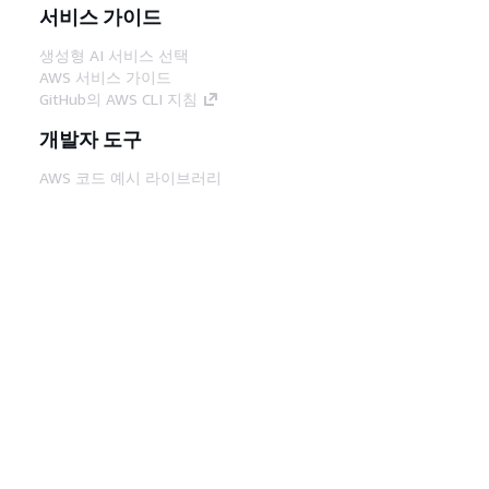
서비스 가이드
생성형 AI 서비스 선택
AWS 서비스 가이드
GitHub의 AWS CLI 지침
개발자 도구
AWS 코드 예시 라이브러리
AWS CLI
AWS Builder 센터
AWS 개발자 도구 블로그
유용한 링크
AWS 문서 MCP 서버 다운로드
AWS Console에 로그인
AWS re:Post
프라이버시
사이트 이용 약관
쿠키 기본 설
정
© 2026, Amazon Web Services, Inc. 또는 계열
사. All rights reserved.