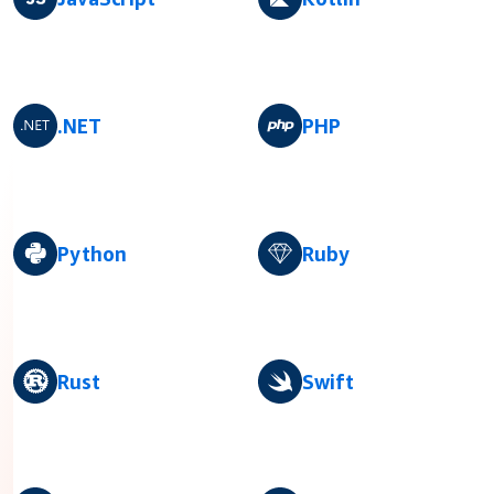
.NET
PHP
Python
Ruby
Rust
Swift