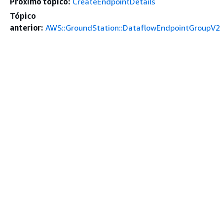
Próximo tópico:
CreateEndpointDetails
Tópico
anterior:
AWS::GroundStation::DataflowEndpointGroupV2