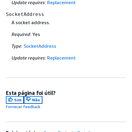
Update requires
:
Replacement
SocketAddress
A socket address.
Required
: Yes
Type
:
SocketAddress
Update requires
:
Replacement
Esta página foi útil?
Sim
Não
Fornecer feedback