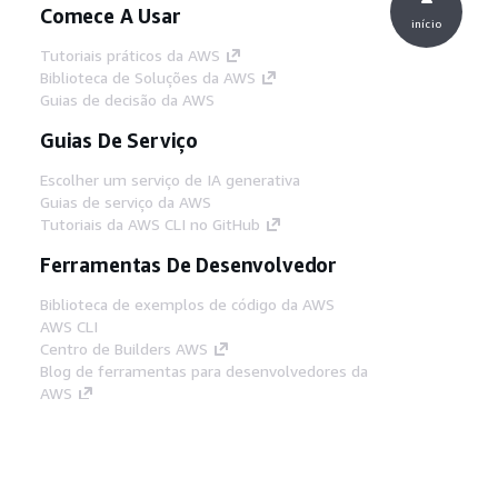
Comece A Usar
início
Tutoriais práticos da AWS
Biblioteca de Soluções da AWS
Guias de decisão da AWS
Guias De Serviço
Escolher um serviço de IA generativa
Guias de serviço da AWS
Tutoriais da AWS CLI no GitHub
Ferramentas De Desenvolvedor
Biblioteca de exemplos de código da AWS
AWS CLI
Centro de Builders AWS
Blog de ferramentas para desenvolvedores da
AWS
Links Úteis
Baixar servidor MCP de documentos da AWS
Faça login no Console da AWS