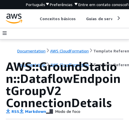
Português
Preferências
Entre em contato conosco
F
Conceitos básicos
Guias de serviço
Documentation
AWS CloudFormation
Template Refere
AWS::GroundStatio
Documentation
AWS CloudFormation
Template Refere
n::DataflowEndpoin
tGroupV2
ConnectionDetails
RSS
Markdown
Modo de foco