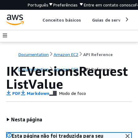
Português
Preferências
Entre em contato conosco
F
Conceitos básicos
Guias de serviço
Documentation
Amazon EC2
API Reference
IKEVersionsRequest
Documentation
Amazon EC2
API Reference
ListValue
PDF
Markdown
Modo de foco
Nesta página
Esta página não foi traduzida para seu