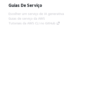
Guias De Serviço
Escolher um serviço de IA generativa
Guias de serviço da AWS
Tutoriais da AWS CLI no GitHub
Ferramentas De Desenvolvedor
Biblioteca de exemplos de código da AWS
AWS CLI
Centro de Builders AWS
Blog de ferramentas para desenvolvedores da
AWS
Links Úteis
Baixar servidor MCP de documentos da AWS
Faça login no Console da AWS
AWS re:Post
Privacidade
Termos do site
Preferências de
cookies
© 2026, Amazon Web Services, Inc. ou