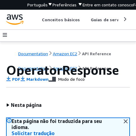
Português
Preferências
Entre em contato conosco
F
Conceitos básicos
Guias de serviço
Documentation
Amazon EC2
API Reference
OperatorResponse
Documentation
Amazon EC2
API Reference
PDF
Markdown
Modo de foco
Nesta página
Esta página não foi traduzida para seu
idioma.
Solicitar tradução