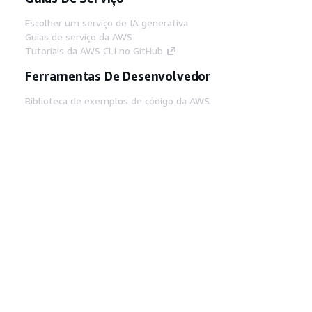
Escolher um serviço de IA generativa
Guias de serviço da AWS
Tutoriais da AWS CLI no GitHub
Ferramentas De Desenvolvedor
Biblioteca de exemplos de código da AWS
AWS CLI
Centro de Builders AWS
Blog de ferramentas para desenvolvedores da
AWS
Links Úteis
Baixar servidor MCP de documentos da AWS
Faça login no Console da AWS
AWS re:Post
Privacidade
Termos do site
Preferências de
cookies
© 2026, Amazon Web Services, Inc. ou
suas afiliadas. Todos os direitos reservados.