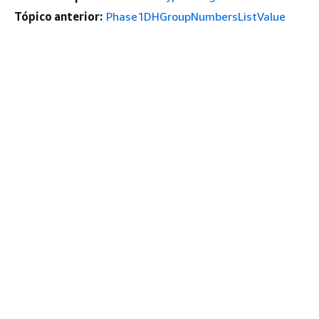
Tópico anterior:
Phase1DHGroupNumbersListValue