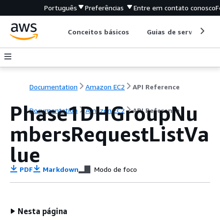
Português
Preferências
Entre em contato conosco
F
Conceitos básicos
Guias de serviço
Documentation
Amazon EC2
API Reference
Phase1DHGroupNu
Documentation
Amazon EC2
API Reference
mbersRequestListVa
lue
PDF
Markdown
Modo de foco
Nesta página