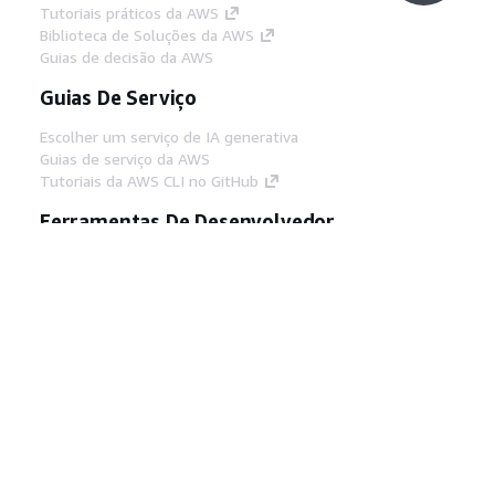
Tutoriais práticos da AWS
Biblioteca de Soluções da AWS
Guias de decisão da AWS
Guias De Serviço
Escolher um serviço de IA generativa
Guias de serviço da AWS
Tutoriais da AWS CLI no GitHub
Ferramentas De Desenvolvedor
Biblioteca de exemplos de código da AWS
AWS CLI
Centro de Builders AWS
Blog de ferramentas para desenvolvedores da
AWS
Links Úteis
Baixar servidor MCP de documentos da AWS
Faça login no Console da AWS
AWS re:Post