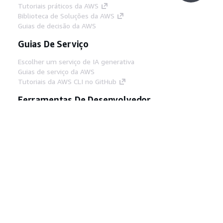
Tutoriais práticos da AWS
Biblioteca de Soluções da AWS
Guias de decisão da AWS
Guias De Serviço
Escolher um serviço de IA generativa
Guias de serviço da AWS
Tutoriais da AWS CLI no GitHub
Ferramentas De Desenvolvedor
Biblioteca de exemplos de código da AWS
AWS CLI
Centro de Builders AWS
Blog de ferramentas para desenvolvedores da
AWS
Links Úteis
Baixar servidor MCP de documentos da AWS
Faça login no Console da AWS
AWS re:Post