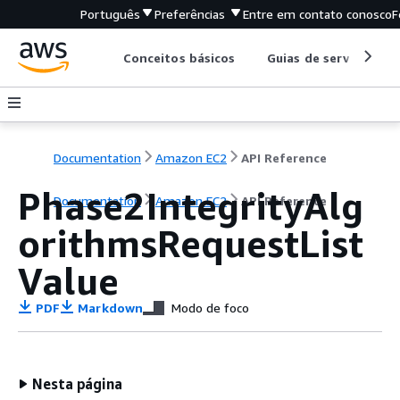
Português
Preferências
Entre em contato conosco
F
Conceitos básicos
Guias de serviço
Documentation
Amazon EC2
API Reference
Phase2IntegrityAlg
Documentation
Amazon EC2
API Reference
orithmsRequestList
Value
PDF
Markdown
Modo de foco
Nesta página