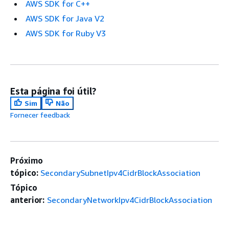
AWS SDK for C++
AWS SDK for Java V2
AWS SDK for Ruby V3
Esta página foi útil?
Sim
Não
Fornecer feedback
Próximo
tópico:
SecondarySubnetIpv4CidrBlockAssociation
Tópico
anterior:
SecondaryNetworkIpv4CidrBlockAssociation