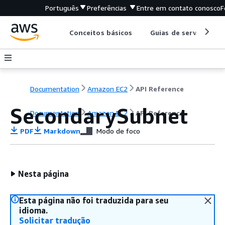
Português
Preferências
Entre em contato conosco
F
Conceitos básicos
Guias de serviço
Documentation
Amazon EC2
API Reference
SecondarySubnet
Documentation
Amazon EC2
API Reference
PDF
Markdown
Modo de foco
Nesta página
Esta página não foi traduzida para seu
idioma.
Solicitar tradução