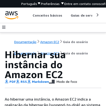
Português
Preferências
Entre em contato conosco
F
Conceitos básicos
Guias de serviço
Documentação
Amazon EC2
Guia do usuário
Hibernar sua
Documentação
Amazon EC2
Guia do usuário
instância do
Amazon EC2
PDF
RSS
Markdown
Modo de foco
Ao hibernar uma instância, o Amazon EC2 indica a
realização da hibernação (suspend-to-disk) ao sistema