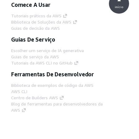
Comece A Usar
início
Tutoriais práticos da AWS
Biblioteca de Soluções da AWS
Guias de decisão da AWS
Guias De Serviço
Escolher um serviço de IA generativa
Guias de serviço da AWS
Tutoriais da AWS CLI no GitHub
Ferramentas De Desenvolvedor
Biblioteca de exemplos de código da AWS
AWS CLI
Centro de Builders AWS
Blog de ferramentas para desenvolvedores da
AWS
Links Úteis
Baixar servidor MCP de documentos da AWS
Faça login no Console da AWS