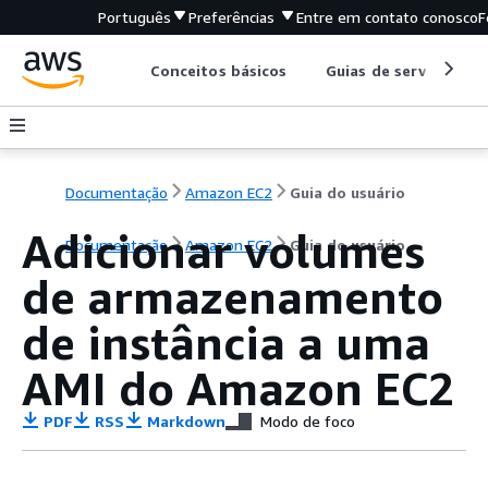
Português
Preferências
Entre em contato conosco
F
Conceitos básicos
Guias de serviço
Documentação
Amazon EC2
Guia do usuário
Adicionar volumes
Documentação
Amazon EC2
Guia do usuário
de armazenamento
de instância a uma
AMI do Amazon EC2
PDF
RSS
Markdown
Modo de foco