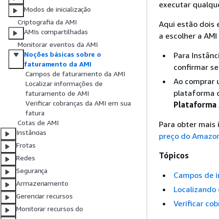
executar qualqu
Modos de inicialização
Criptografia da AMI
Aqui estão dois
AMIs compartilhadas
a escolher a AMI
Monitorar eventos da AMI
Noções básicas sobre o
Para Instânc
faturamento da AMI
confirmar se
Campos de faturamento da AMI
Ao comprar u
Localizar informações de
plataforma d
faturamento de AMI
Verificar cobranças da AMI em sua
Plataforma
fatura
Cotas de AMI
Para obter mais 
Instâncias
preço do Amazo
Frotas
Tópicos
Redes
Segurança
Campos de i
Armazenamento
Localizando
Gerenciar recursos
Verificar co
Monitorar recursos do