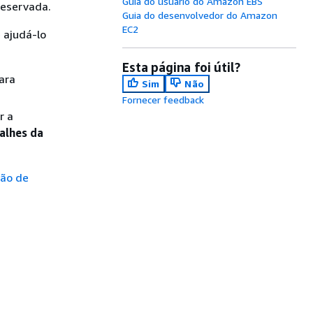
Guia do usuário do Amazon EBS
reservada.
Guia do desenvolvedor do Amazon
EC2
 ajudá-lo
Esta página foi útil?
ara
Sim
Não
Fornecer feedback
r a
alhes da
ção de