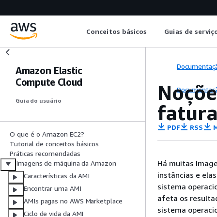
Conceitos básicos
Guias de serviç
Documentaç
Amazon Elastic
Compute Cloud
Noçõe
Documentaç
Guia do usuário
fatur
PDF
RSS
M
O que é o Amazon EC2?
Tutorial de conceitos básicos
Práticas recomendadas
Há muitas Image
Imagens de máquina da Amazon
instâncias e el
Características da AMI
sistema operacio
Encontrar uma AMI
afeta os resulta
AMIs pagas no AWS Marketplace
sistema operaci
Ciclo de vida da AMI