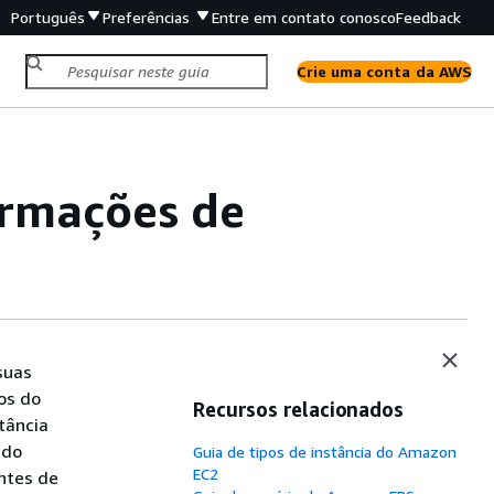
Português
Preferências
Entre em contato conosco
Feedback
Crie uma conta da AWS
ormações de
suas
os do
Recursos relacionados
tância
 do
Guia de tipos de instância do Amazon
EC2
ntes de