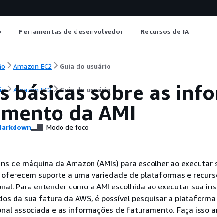
o
Ferramentas de desenvolvedor
Recursos de IA
ão
Amazon EC2
Guia do usuário
s básicas sobre as inf
ão
Amazon EC2
Guia do usuário
amento da AMI
arkdown
Modo de foco
ns de máquina da Amazon (AMIs) para escolher ao executar 
as oferecem suporte a uma variedade de plataformas e recurs
nal. Para entender como a AMI escolhida ao executar sua ins
dos da sua fatura da AWS, é possível pesquisar a plataforma
onal associada e as informações de faturamento. Faça isso a