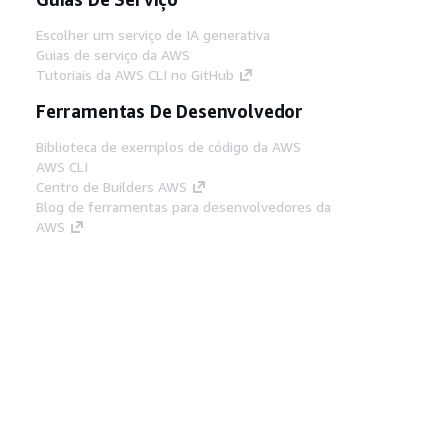
Escolher um serviço de IA generativa
Guias de serviço da AWS
Tutoriais da AWS CLI no GitHub
Ferramentas De Desenvolvedor
Biblioteca de exemplos de código da AWS
AWS CLI
Centro de Builders AWS
Blog de ferramentas para desenvolvedores da
AWS
Links Úteis
Baixar servidor MCP de documentos da AWS
Faça login no Console da AWS
AWS re:Post
Privacidade
Termos do site
Preferências de
cookies
© 2026, Amazon Web Services, Inc. ou
suas afiliadas. Todos os direitos reservados.