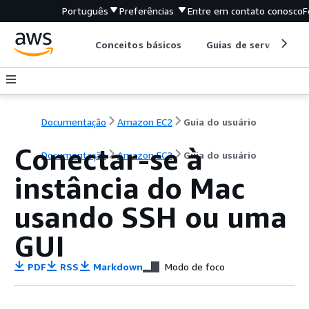
Português
Preferências
Entre em contato conosco
F
Conceitos básicos
Guias de serviço
Documentação
Amazon EC2
Guia do usuário
Conectar-se à
Documentação
Amazon EC2
Guia do usuário
instância do Mac
usando SSH ou uma
GUI
PDF
RSS
Markdown
Modo de foco