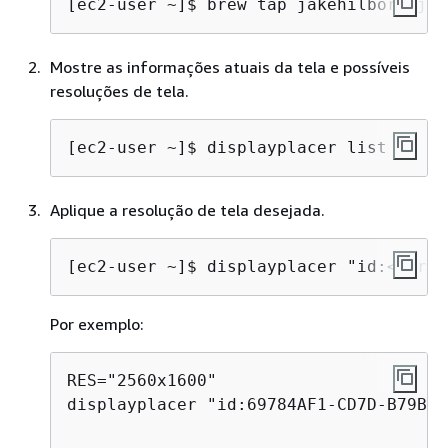
[ec2-user ~]$ 
brew tap jakehilborn/jak
Mostre as informações atuais da tela e possíveis
resoluções de tela.
[ec2-user ~]$ 
displayplacer list
Aplique a resolução de tela desejada.
[ec2-user ~]$ 
displayplacer "id:<scree
Por exemplo:
RES="2560x1600"

displayplacer "id:69784AF1-CD7D-B79B-E