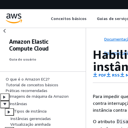
Conceitos básicos
Guias de serviç
Documentaç
Amazon Elastic
Compute Cloud
Habili
Documentaç
Guia do usuário
instân
PDF
RSS
M
O que é o Amazon EC2?
Tutorial de conceitos básicos
Práticas recomendadas
Para impedir que
Imagens de máquina da Amazon
contra interrupç
Instâncias
instância contra
Tipos de instância
Instâncias gerenciadas
O atributo
Dis
Virtualização aninhada