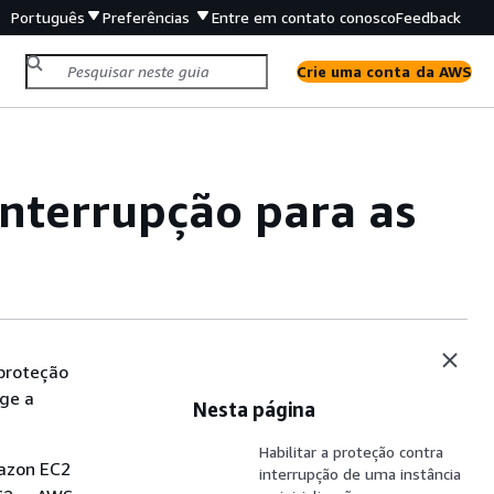
Português
Preferências
Entre em contato conosco
Feedback
Crie uma conta da AWS
interrupção para as
 proteção
ege a
Nesta página
Habilitar a proteção contra
azon EC2
interrupção de uma instância