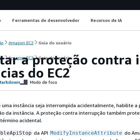
o
Ferramentas de desenvolvedor
Recursos de IA
ão
Amazon EC2
Guia do usuário
tar a proteção contra 
ão
Amazon EC2
Guia do usuário
cias do EC2
arkdown
Modo de foco
 uma instância seja interrompida acidentalmente, habilite a
ão da instância. A proteção contra interrupção também prot
 término acidental.
da API
do Am
ableApiStop
ModifyInstanceAttribute