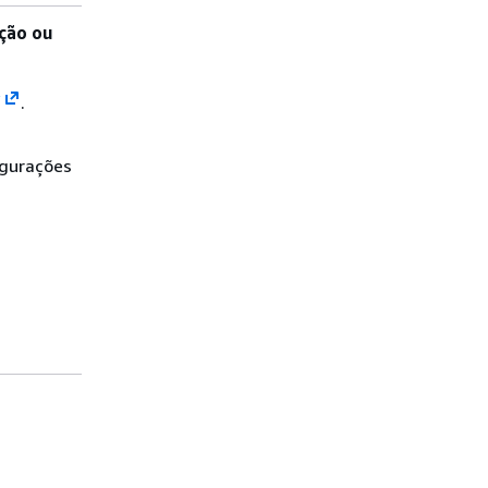
ução ou
/
.
igurações