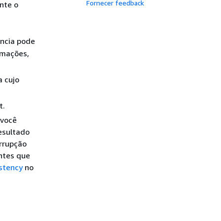
Fornecer feedback
nte o
ância pode
rmações,
a cujo
t.
 você
resultado
errupção
ntes que
stency
no