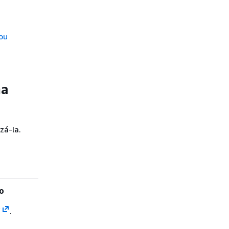
ou
ma
zá-la.
ão
/
.