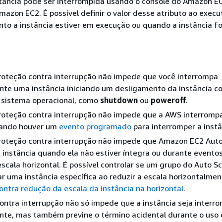
stância pode ser interrompida usando o console do Amazon E
Amazon EC2. É possível definir o valor desse atributo ao execu
nto a instância estiver em execução ou quando a instância fo
proteção contra interrupção não impede que você interrompa
nte uma instância iniciando um desligamento da instância 
sistema operacional, como
shutdown
ou
poweroff
.
proteção contra interrupção não impede que a AWS interromp
uando houver um
evento programado
para interromper a instâ
proteção contra interrupção não impede que Amazon EC2 Auto
instância quando ela não estiver íntegra ou durante evento
scala horizontal. É possível controlar se um grupo do Auto Sc
r uma instância específica ao reduzir a escala horizontalme
ontra redução da escala da instância na horizontal
.
ontra interrupção não só impede que a instância seja interr
nte, mas também previne o término acidental durante o uso