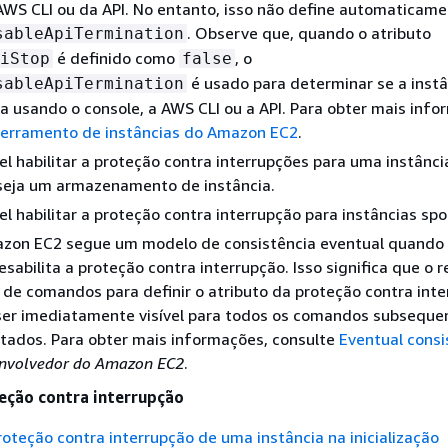
AWS CLI ou da API. No entanto, isso não define automaticame
. Observe que, quando o atributo
sableApiTermination
é definido como
, o
iStop
false
é usado para determinar se a inst
sableApiTermination
a usando o console, a AWS CLI ou a API. Para obter mais info
erramento de instâncias do Amazon EC2
.
el habilitar a proteção contra interrupções para uma instânci
 seja um armazenamento de instância.
el habilitar a proteção contra interrupção para instâncias spo
azon EC2 segue um modelo de consistência eventual quando
desabilita a proteção contra interrupção. Isso significa que o 
de comandos para definir o atributo da proteção contra int
ser imediatamente visível para todos os comandos subseque
tados. Para obter mais informações, consulte
Eventual consi
envolvedor do Amazon EC2
.
eção contra interrupção
proteção contra interrupção de uma instância na inicialização