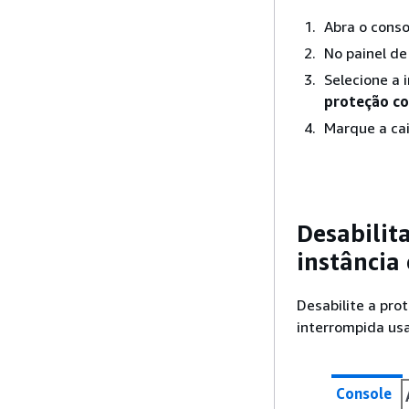
Abra o cons
No painel d
Selecione a 
proteção co
Marque a ca
Desabilit
instância
Desabilite a pro
interrompida us
Console