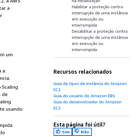
C2, a AWS
na inicialização
Habilitar a proteção contra
tar a
interrupção de uma instância
r
em execução ou
interrompida
Desabilitar a proteção contra
interrupção de uma instância
em execução ou
interrompida
com um
a a
Recursos relacionados
ncia.
Guia de tipos de instância do Amazon
 Scaling
EC2
s de
Guia do usuário do Amazon EBS
aling
Guia do desenvolvedor do Amazon
EC2
nte usando
Esta página foi útil?
ompida
Sim
Não
 do