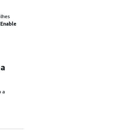
lhes
a
Enable
ma
o a