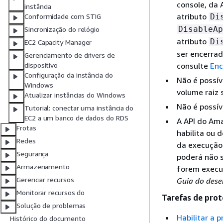
console, da 
instância
atributo
Di
Conformidade com STIG
DisableAp
Sincronização do relógio
atributo
Di
EC2 Capacity Manager
ser encerrad
Gerenciamento de drivers de
consulte
Enc
dispositivo
Configuração da instância do
Não é possív
Windows
volume raiz
Atualizar instâncias do Windows
Não é possív
Tutorial: conectar uma instância do
EC2 a um banco de dados do RDS
A API do Am
Frotas
habilita ou 
Redes
da execução 
Segurança
poderá não 
Armazenamento
forem execu
Gerenciar recursos
Guia do des
Monitorar recursos do
Tarefas de prot
Solução de problemas
Habilitar a 
Histórico do documento