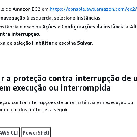
ole do Amazon EC2 em
https://console.aws.amazon.com/ec2
e navegação à esquerda, selecione
Instâncias
.
instância e escolha
Ações
>
Configurações da instância
>
Al
ntra interrupção
.
ixa de seleção
Habilitar
e escolha
Salvar
.
ar a proteção contra interrupção de
 em execução ou interrompida
teção contra interrupções de uma instância em execução ou
ando um dos métodos a seguir.
AWS CLI
PowerShell