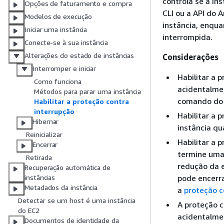
controla se a in
Opções de faturamento e compra
CLI ou a API do 
Modelos de execução
instância, enqua
Iniciar uma instância
interrompida.
Conecte-se à sua instância
Alterações do estado de instâncias
Considerações
Interromper e iniciar
Habilitar a 
Como funciona
acidentalme
Métodos para parar uma instância
comando do 
Habilitar a proteção contra
interrupção
Habilitar a 
Hibernar
instância q
Reinicializar
Habilitar a 
Encerrar
termine uma 
Retirada
redução da e
Recuperação automática de
pode encerra
instâncias
Metadados da instância
a
proteção c
Detectar se um host é uma instância
A proteção c
do EC2
acidentalme
Documentos de identidade da