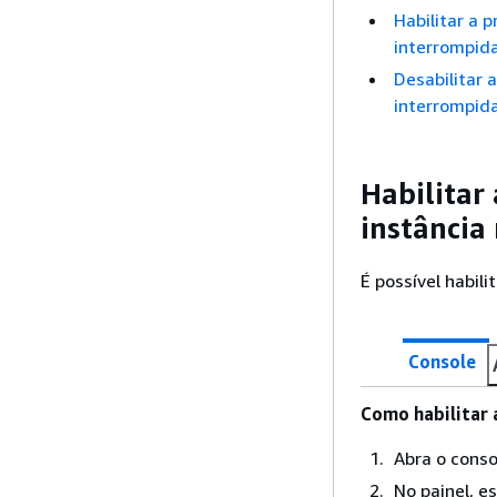
Habilitar a 
interrompid
Desabilitar 
interrompid
Habilitar
instância 
É possível habili
Console
Como habilitar 
Abra o cons
No painel, e