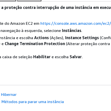
r a proteção contra interrupção de uma instância em exec
ole do Amazon EC2 em
https://console.aws.amazon.com/ec2
e navegação à esquerda, selecione
Instâncias
.
instância e escolha
Actions
(Ações),
Instance Settings
(Conf
) e
Change Termination Protection
(Alterar proteção contra
.
 caixa de seleção
Habilitar
e escolha
Salvar
.
Hibernar
:
Métodos para parar uma instância