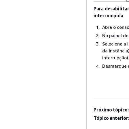
Para desabilita
interrompida
Abra o cons
No painel d
Selecione a 
da instância
interrupção)
Desmarque a
Próximo tópico:
Tópico anterior