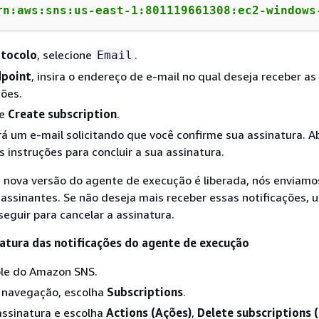
rn:aws:sns:us-east-1:801119661308:ec2-windows
tocolo
, selecione
.
Email
dpoint
, insira o endereço de e-mail no qual deseja receber as
ções.
ne
Create subscription
.
á um e-mail solicitando que você confirme sua assinatura. Ab
as instruções para concluir a sua assinatura.
nova versão do agente de execução é liberada, nós enviamo
 assinantes. Se não deseja mais receber essas notificações, u
eguir para cancelar a assinatura.
natura das notificações do agente de execução
ole do Amazon SNS.
e navegação, escolha
Subscriptions
.
assinatura e escolha
Actions (Ações)
,
Delete subscriptions (