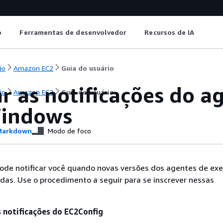
o
Ferramentas de desenvolvedor
Recursos de IA
ão
Amazon EC2
Guia do usuário
r as notificações do a
ão
Amazon EC2
Guia do usuário
indows
arkdown
Modo de foco
de notificar você quando novas versões dos agentes de ex
das. Use o procedimento a seguir para se inscrever nessas
s notificações do EC2Config