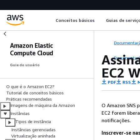
Conceitos básicos
Guias de serviç
Documentaç
Amazon Elastic
Compute Cloud
Assina
Documentaç
Guia do usuário
EC2 W
PDF
RSS
M
O que é o Amazon EC2?
Tutorial de conceitos básicos
Práticas recomendadas
O Amazon SNS po
Imagens de máquina da Amazon
EC2 forem libera
Instâncias
notificações.
Tipos de instância
Instâncias gerenciadas
Inscrever-se na
Virtualização aninhada