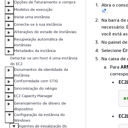
Opções de faturamento e compra
Abra o cons
Modelos de execução
.
Iniciar uma instância
Na barra de 
Conecte-se à sua instância
necessário. 
Alterações do estado de instâncias
você está as
Recuperação automática de
No painel d
instâncias
Selecione
Cr
Metadados da instância
Detectar se um host é uma instância
Na caixa de
do EC2
Para
ARN
Documentos de identidade da
correspo
instância
Conformidade com STIG
EC2
Sincronização do relógio
EC2 Capacity Manager
a
Gerenciamento de drivers de
dispositivo
Configuração da instância do
EC2
Windows
Agentes de inicialização do