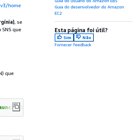
Guia do usuário do Amazon EBS
s/v3/home
Guia do desenvolvedor do Amazon
EC2
gínia)
, se
do SNS que
Esta página foi útil?
Sim
Não
Fornecer feedback
N) que
aunch-v2