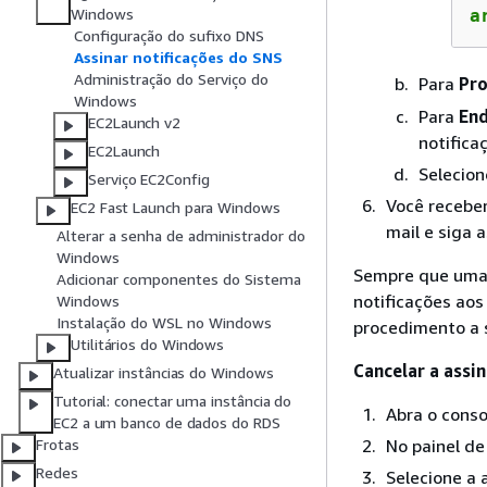
Windows
a
Configuração do sufixo DNS
Assinar notificações do SNS
Administração do Serviço do
Para
Pro
Windows
Para
En
EC2Launch v2
notifica
EC2Launch
Selecio
Serviço EC2Config
Você receber
EC2 Fast Launch para Windows
mail e siga 
Alterar a senha de administrador do
Windows
Sempre que uma 
Adicionar componentes do Sistema
notificações aos
Windows
Instalação do WSL no Windows
procedimento a s
Utilitários do Windows
Cancelar a assi
Atualizar instâncias do Windows
Tutorial: conectar uma instância do
Abra o cons
EC2 a um banco de dados do RDS
No painel d
Frotas
Redes
Selecione a 