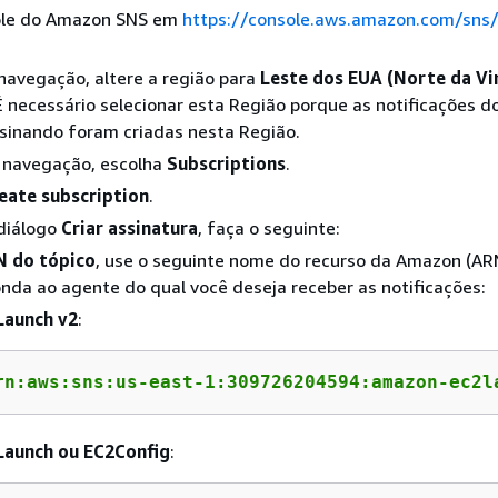
ole do Amazon SNS em
https://console.aws.amazon.com/sn
navegação, altere a região para
Leste dos EUA (Norte da Vir
É necessário selecionar esta Região porque as notificações 
sinando foram criadas nesta Região.
e navegação, escolha
Subscriptions
.
eate subscription
.
 diálogo
Criar assinatura
, faça o seguinte:
 do tópico
, use o seguinte nome do recurso da Amazon (AR
nda ao agente do qual você deseja receber as notificações:
Launch v2
:
rn:aws:sns:us-east-1:309726204594:amazon-ec2l
Launch ou EC2Config
: