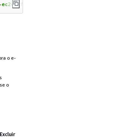
-ec2config
ra o e-
s
se o
Excluir