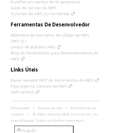
Escolher um serviço de IA generativa
Guias de serviço da AWS
Tutoriais da AWS CLI no GitHub
Ferramentas De Desenvolvedor
Biblioteca de exemplos de código da AWS
AWS CLI
Centro de Builders AWS
Blog de ferramentas para desenvolvedores da
AWS
Links Úteis
Baixar servidor MCP de documentos da AWS
Faça login no Console da AWS
AWS re:Post
Privacidade
Termos do site
Preferências de
cookies
© 2026, Amazon Web Services, Inc. ou
suas afiliadas. Todos os direitos reservados.
Português