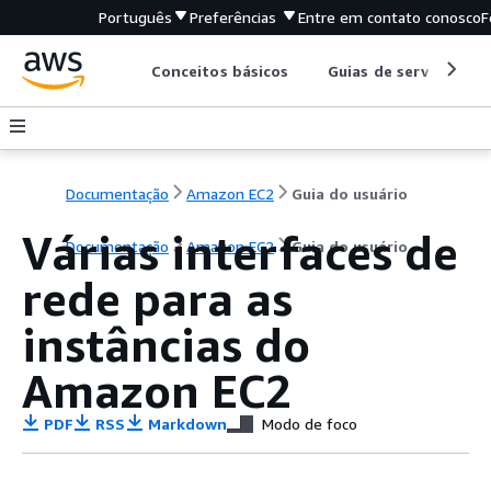
Português
Preferências
Entre em contato conosco
F
Conceitos básicos
Guias de serviço
Documentação
Amazon EC2
Guia do usuário
Várias interfaces de
Documentação
Amazon EC2
Guia do usuário
rede para as
instâncias do
Amazon EC2
PDF
RSS
Markdown
Modo de foco