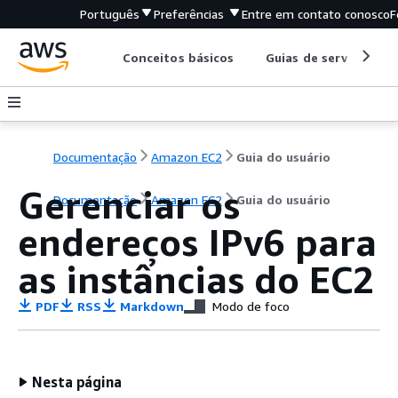
Português
Preferências
Entre em contato conosco
F
Conceitos básicos
Guias de serviço
Documentação
Amazon EC2
Guia do usuário
Gerenciar os
Documentação
Amazon EC2
Guia do usuário
endereços IPv6 para
as instâncias do EC2
PDF
RSS
Markdown
Modo de foco
Nesta página