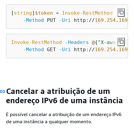
[
string
]
$token
 = 
Invoke-RestMethod
-Heade
-Method
 PUT 
-Uri
 http://
169.254
.
169.2
Invoke-RestMethod
-Headers
@
{
"X-aws-ec2-m
-Method
 GET 
-Uri
 http://
169.254
.
169.2
Cancelar a atribuição de um
endereço IPv6 de uma instância
É possível cancelar a atribuição de um endereço IPv6
de uma instância a qualquer momento.