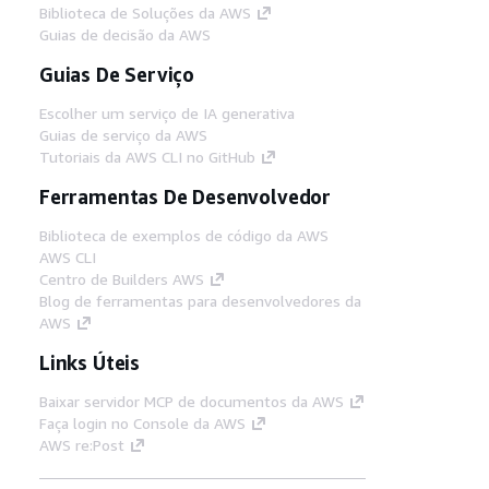
Biblioteca de Soluções da AWS
Guias de decisão da AWS
Guias De Serviço
Escolher um serviço de IA generativa
Guias de serviço da AWS
Tutoriais da AWS CLI no GitHub
Ferramentas De Desenvolvedor
Biblioteca de exemplos de código da AWS
AWS CLI
Centro de Builders AWS
Blog de ferramentas para desenvolvedores da
AWS
Links Úteis
Baixar servidor MCP de documentos da AWS
Faça login no Console da AWS
AWS re:Post