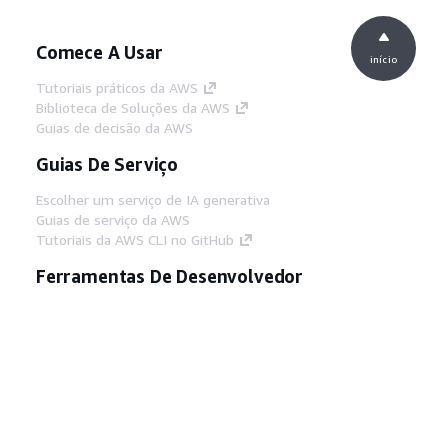
Comece A Usar
início
Tutoriais práticos da AWS
Biblioteca de Soluções da AWS
Guias de decisão da AWS
Guias De Serviço
Escolher um serviço de IA generativa
Guias de serviço da AWS
Tutoriais da AWS CLI no GitHub
Ferramentas De Desenvolvedor
Biblioteca de exemplos de código da AWS
AWS CLI
Centro de Builders AWS
Blog de ferramentas para desenvolvedores da
AWS
Links Úteis