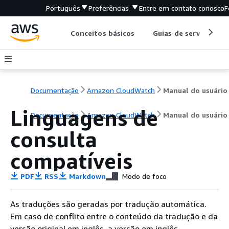
Português
Preferências
Entre em contato conosco
F
Conceitos básicos
Guias de serviço
Documentação
Amazon CloudWatch
Manual do usuário
Linguagens de
Documentação
Amazon CloudWatch
Manual do usuário
consulta
compatíveis
PDF
RSS
Markdown
Modo de foco
As traduções são geradas por tradução automática.
Em caso de conflito entre o conteúdo da tradução e da
versão original em inglês, a versão em inglês