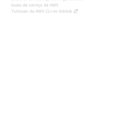
Guias de serviço da AWS
Tutoriais da AWS CLI no GitHub
Ferramentas De Desenvolvedor
Biblioteca de exemplos de código da AWS
AWS CLI
Centro de Builders AWS
Blog de ferramentas para desenvolvedores da
AWS
Links Úteis
Baixar servidor MCP de documentos da AWS
Faça login no Console da AWS
AWS re:Post
Privacidade
Termos do site
Preferências de
cookies
© 2026, Amazon Web Services, Inc. ou
suas afiliadas. Todos os direitos reservados.
Português