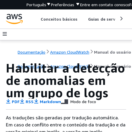
Português
Preferências
Entre em contato conosco
F
Conceitos básicos
Guias de serviço
Documentação
Amazon CloudWatch
Manual do usuário
Habilitar a detecção
Documentação
Amazon CloudWatch
Manual do usuário
de anomalias em
um grupo de logs
PDF
RSS
Markdown
Modo de foco
As traduções são geradas por tradução automática.
Em caso de conflito entre o conteúdo da tradução e da
versão original em inglês, a versão em inglês