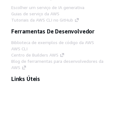
Escolher um serviço de IA generativa
Guias de serviço da AWS
Tutoriais da AWS CLI no GitHub
Ferramentas De Desenvolvedor
Biblioteca de exemplos de código da AWS
AWS CLI
Centro de Builders AWS
Blog de ferramentas para desenvolvedores da
AWS
Links Úteis
Baixar servidor MCP de documentos da AWS
Faça login no Console da AWS
AWS re:Post
Privacidade
Termos do site
Preferências de
cookies
© 2026, Amazon Web Services, Inc. ou
suas afiliadas. Todos os direitos reservados.