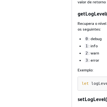
valor de retorno
getLogLevel(
Recupera o nível
os seguintes:
: debug
0
: info
1
: warn
2
: error
3
Exemplo:
let
 logLev
setLogLevel(