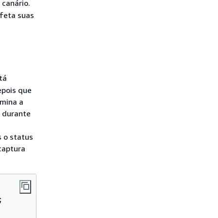
 canário.
afeta suas
tá
epois que
rmina a
s durante
s o status
captura

