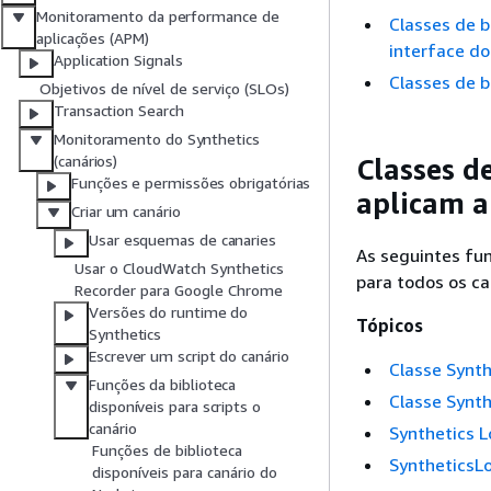
Monitoramento da performance de
Classes de b
aplicações (APM)
interface do
Application Signals
Classes de b
Objetivos de nível de serviço (SLOs)
Transaction Search
Monitoramento do Synthetics
(canários)
Classes d
Funções e permissões obrigatórias
aplicam a
Criar um canário
Usar esquemas de canaries
As seguintes fun
Usar o CloudWatch Synthetics
para todos os ca
Recorder para Google Chrome
Versões do runtime do
Tópicos
Synthetics
Escrever um script do canário
Classe Synth
Funções da biblioteca
Classe Synth
disponíveis para scripts o
canário
Synthetics 
Funções de biblioteca
SyntheticsL
disponíveis para canário do