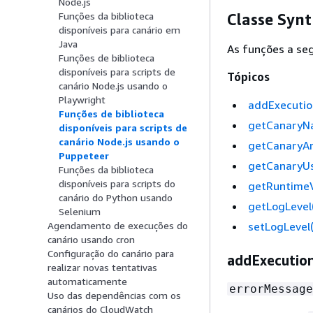
Node.js
Funções da biblioteca
Classe Synt
disponíveis para canário em
Java
As funções a seg
Funções de biblioteca
disponíveis para scripts de
Tópicos
canário Node.js usando o
Playwright
addExecution
Funções de biblioteca
getCanaryNa
disponíveis para scripts de
canário Node.js usando o
getCanaryAr
Puppeteer
getCanaryUs
Funções da biblioteca
disponíveis para scripts do
getRuntimeV
canário do Python usando
getLogLevel(
Selenium
setLogLevel(
Agendamento de execuções do
canário usando cron
Configuração do canário para
addExecution
realizar novas tentativas
automaticamente
errorMessage
Uso das dependências com os
canários do CloudWatch