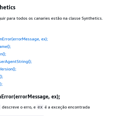
hetics
uir para todos os canaries estão na classe Synthetics.
Error(errorMessage, ex);
me();
n();
erAgentString();
ersion();
);
);
Error(errorMessage, ex);
descreve o erro, e
é a exceção encontrada
ex