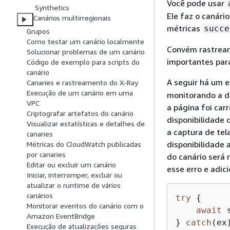
Você pode usar
Synthetics
Ele faz o canári
Canários multirregionais
métricas
succe
Grupos
Como testar um canário localmente
Convém rastrear
Solucionar problemas de um canário
importantes para
Código de exemplo para scripts do
canário
A seguir há um 
Canaries e rastreamento do X-Ray
Execução de um canário em uma
monitorando a di
VPC
a página foi car
Criptografar artefatos do canário
disponibilidade 
Visualizar estatísticas e detalhes de
a captura de tel
canaries
disponibilidade 
Métricas do CloudWatch publicadas
por canaries
do canário será
Editar ou excluir um canário
esse erro e adic
Iniciar, interromper, excluir ou
atualizar o runtime de vários
canários
try
{
Monitorar eventos do canário com o
await
 
Amazon EventBridge
} 
catch
(ex
Execução de atualizações seguras