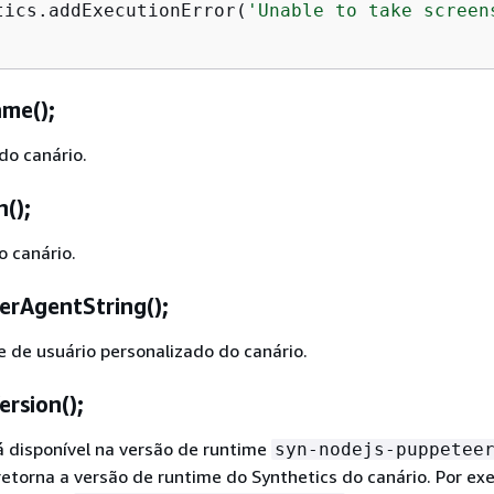
tics.addExecutionError(
'Unable to take screen
me();
do canário.
();
 canário.
rAgentString();
 de usuário personalizado do canário.
rsion();
 disponível na versão de runtime
syn-nodejs-puppetee
 retorna a versão de runtime do Synthetics do canário. Por ex