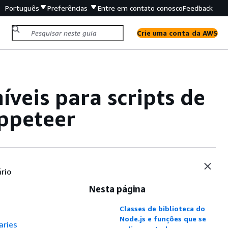
Português
Preferências
Entre em contato conosco
Feedback
Crie uma conta da AWS
íveis para scripts de
ppeteer
rio
Nesta página
Classes de biblioteca do
Node.js e funções que se
aries