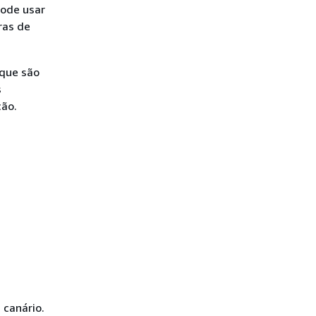
pode usar
ras de
 que são
s
ção.
 canário.