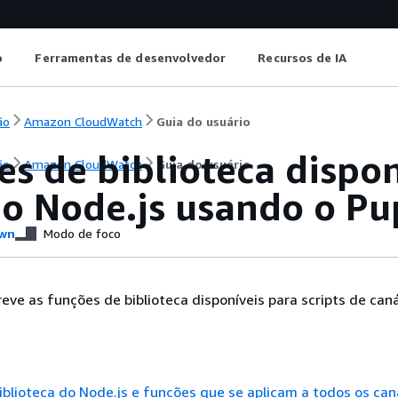
o
Ferramentas de desenvolvedor
Recursos de IA
ão
Amazon CloudWatch
Guia do usuário
s de biblioteca dispon
ão
Amazon CloudWatch
Guia do usuário
io Node.js usando o Pu
wn
Modo de foco
eve as funções de biblioteca disponíveis para scripts de caná
iblioteca do Node.js e funções que se aplicam a todos os can