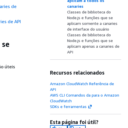
aplicam a todos os
aries de
canaries
Classes de biblioteca do
Node.js e funções que se
ies de API
aplicam somente a canaries
de interface do usuário
Classes de biblioteca do
Node.js e funções que se
 se
aplicam apenas a canaries de
API
o úteis
Recursos relacionados
Amazon CloudWatch Referência de
API
AWS CLI Comandos da para o Amazon
CloudWatch
SDKs e ferramentas
Esta página foi útil?