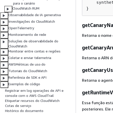
    synthe
para o canário
}
CloudWatch RUM
Observabilidade de IA generativa
Investigações do CloudWatch
getCanaryNa
OpenTelemetry
Monitoramento de rede
Retorna o nome 
Soluções de observabilidade do
CloudWatch
getCanaryArn
Monitorar entre contas e regiões
Retorna o ARN do
Coletar e enviar telemetria
AWSMétricas de uso do
getCanaryUse
Tutoriais do CloudWatch
Referência de SDK e API
Retorna o agente
Exemplos de código
Registrar em log operações de API e
getRuntimeVe
console com o AWS CloudTrail
Etiquetar recursos do CloudWatch
Essa função está
Cotas de serviço
posteriores. Ele
Histórico do documento