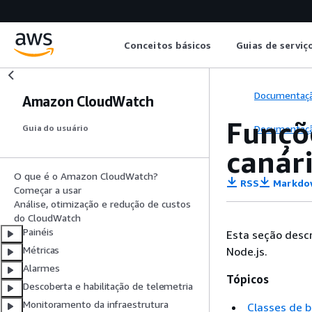
Conceitos básicos
Guias de serviç
Documentaç
Amazon CloudWatch
Funçõe
Documentaç
Guia do usuário
canár
O que é o Amazon CloudWatch?
RSS
Markdo
Começar a usar
Análise, otimização e redução de custos
do CloudWatch
Painéis
Esta seção descr
Métricas
Node.js.
Alarmes
Tópicos
Descoberta e habilitação de telemetria
Monitoramento da infraestrutura
Classes de b