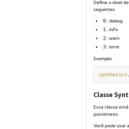
Define o nível de
seguintes:
: debug
0
: info
1
: warn
2
: error
3
Exemplo:
synthetics
Classe Synt
Essa classe está
posteriores.
Você pode usar 