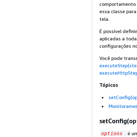
comportamento d
essa classe para
tela.
É possível defin
aplicadas a toda
configurações no
Você pode transm
executeStep(ste
executeHttpStep
Tópicos
setConfig(op
Monitoramen
setConfig(op
é um
options