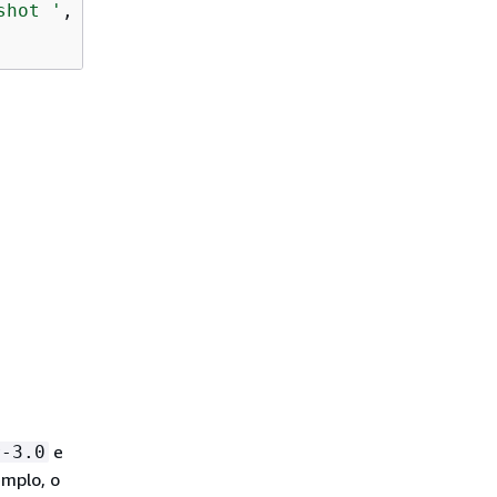
shot '
, ex);

e
r-3.0
emplo, o