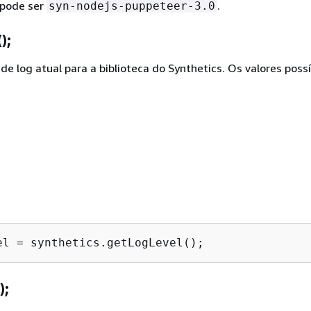
 pode ser
.
syn-nodejs-puppeteer-3.0
);
 de log atual para a biblioteca do Synthetics. Os valores poss
el = synthetics.getLogLevel();
);