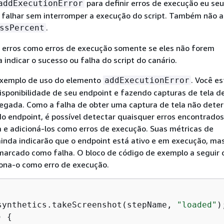
para definir erros de execução eu seu
addExecutionError
o falhar sem interromper a execução do script. Também não 
.
ssPercent
 erros como erros de execução somente se eles não forem
 indicar o sucesso ou falha do script do canário.
exemplo de uso do elemento
. Você es
addExecutionError
sponibilidade de seu endpoint e fazendo capturas de tela d
regada. Como a falha de obter uma captura de tela não dete
do endpoint, é possível detectar quaisquer erros encontrado
a e adicioná-los como erros de execução. Suas métricas de
ainda indicarão que o endpoint está ativo e em execução, ma
 marcado como falha. O bloco de código de exemplo a seguir 
iona-o como erro de execução.
synthetics.takeScreenshot(stepName, 
"loaded"
);
) 
{