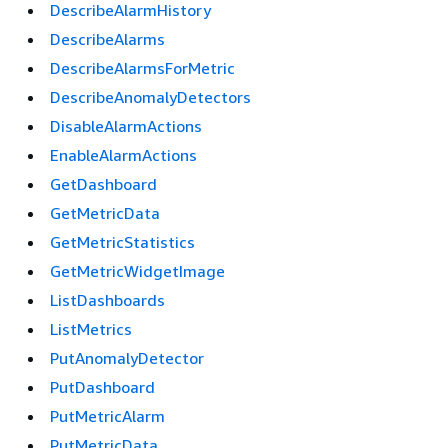
DescribeAlarmHistory
DescribeAlarms
DescribeAlarmsForMetric
DescribeAnomalyDetectors
DisableAlarmActions
EnableAlarmActions
GetDashboard
GetMetricData
GetMetricStatistics
GetMetricWidgetImage
ListDashboards
ListMetrics
PutAnomalyDetector
PutDashboard
PutMetricAlarm
PutMetricData