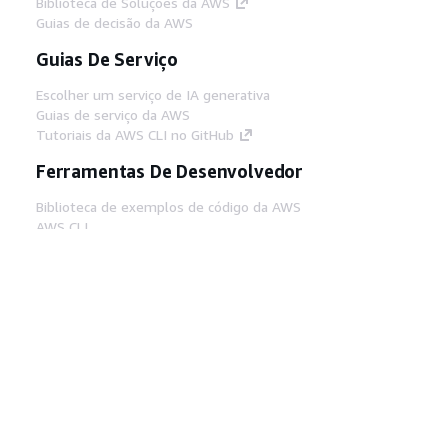
Biblioteca de Soluções da AWS
Guias de decisão da AWS
Guias De Serviço
Escolher um serviço de IA generativa
Guias de serviço da AWS
Tutoriais da AWS CLI no GitHub
Ferramentas De Desenvolvedor
Biblioteca de exemplos de código da AWS
AWS CLI
Centro de Builders AWS
Blog de ferramentas para desenvolvedores da
AWS
Links Úteis
Baixar servidor MCP de documentos da AWS
Faça login no Console da AWS
AWS re:Post