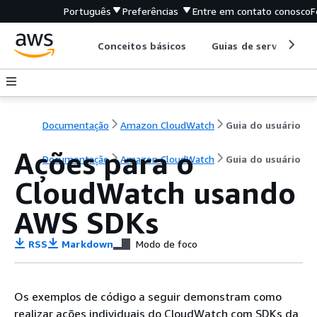
Português
Preferências
Entre em contato conosco
F
Conceitos básicos
Guias de serviço
Documentação
Amazon CloudWatch
Guia do usuário
Ações para o
Documentação
Amazon CloudWatch
Guia do usuário
CloudWatch usando
AWS SDKs
RSS
Markdown
Modo de foco
Os exemplos de código a seguir demonstram como
realizar ações individuais do CloudWatch com SDKs da