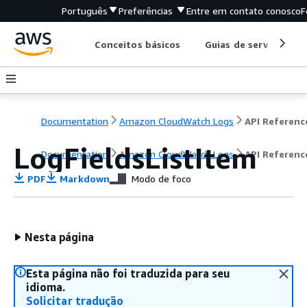
Português
Preferências
Entre em contato conosco
F
Conceitos básicos
Guias de serviço
Documentation
Amazon CloudWatch Logs
API Referenc
LogFieldsListItem
Documentation
Amazon CloudWatch Logs
API Referenc
PDF
Markdown
Modo de foco
Nesta página
Esta página não foi traduzida para seu
idioma.
Solicitar tradução