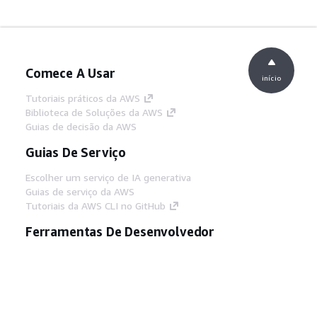
Comece A Usar
início
Tutoriais práticos da AWS
Biblioteca de Soluções da AWS
Guias de decisão da AWS
Guias De Serviço
Escolher um serviço de IA generativa
Guias de serviço da AWS
Tutoriais da AWS CLI no GitHub
Ferramentas De Desenvolvedor
Biblioteca de exemplos de código da AWS
AWS CLI
Centro de Builders AWS
Blog de ferramentas para desenvolvedores da
AWS