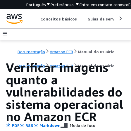
Português
Preferências
Entre em contato conosco
F
Conceitos básicos
Guias de serviço
Documentação
Amazon ECR
Manual do usuário
Verificar imagens
Documentação
Amazon ECR
Manual do usuário
quanto a
vulnerabilidades do
sistema operacional
no Amazon ECR
PDF
RSS
Markdown
Modo de foco