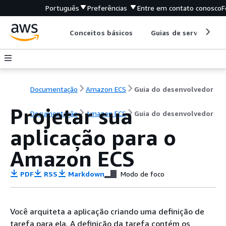
Português
Preferências
Entre em contato conosco
F
Conceitos básicos
Guias de serviço
Documentação
Amazon ECS
Guia do desenvolvedor
Projetar sua
Documentação
Amazon ECS
Guia do desenvolvedor
aplicação para o
Amazon ECS
PDF
RSS
Markdown
Modo de foco
Você arquiteta a aplicação criando uma definição de
tarefa para ela. A definição da tarefa contém os