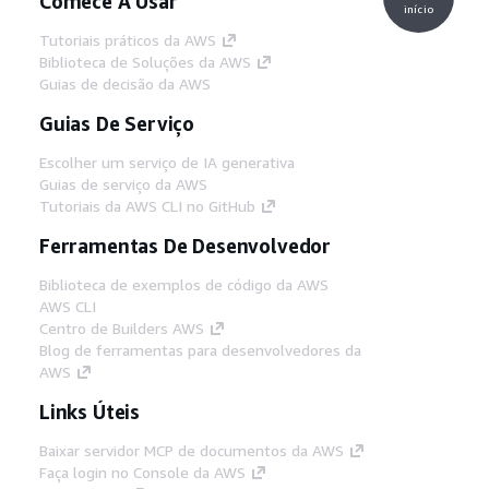
Comece A Usar
início
Tutoriais práticos da AWS
Biblioteca de Soluções da AWS
Guias de decisão da AWS
Guias De Serviço
Escolher um serviço de IA generativa
Guias de serviço da AWS
Tutoriais da AWS CLI no GitHub
Ferramentas De Desenvolvedor
Biblioteca de exemplos de código da AWS
AWS CLI
Centro de Builders AWS
Blog de ferramentas para desenvolvedores da
AWS
Links Úteis
Baixar servidor MCP de documentos da AWS
Faça login no Console da AWS