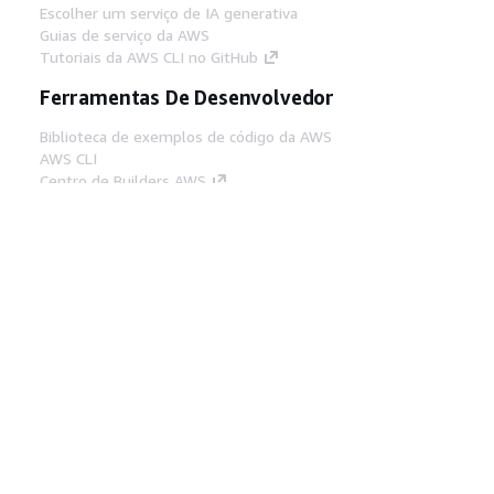
Escolher um serviço de IA generativa
Guias de serviço da AWS
Tutoriais da AWS CLI no GitHub
Ferramentas De Desenvolvedor
Biblioteca de exemplos de código da AWS
AWS CLI
Centro de Builders AWS
Blog de ferramentas para desenvolvedores da
AWS
Links Úteis
Baixar servidor MCP de documentos da AWS
Faça login no Console da AWS
AWS re:Post
Privacidade
Termos do site
Preferências de
cookies
© 2026, Amazon Web Services, Inc. ou
suas afiliadas. Todos os direitos reservados.
Português