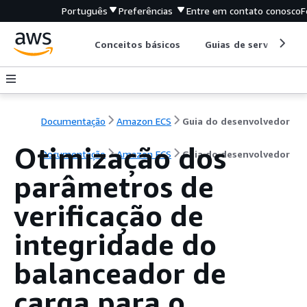
Português
Preferências
Entre em contato conosco
F
Conceitos básicos
Guias de serviço
Documentação
Amazon ECS
Guia do desenvolvedor
Otimização dos
Documentação
Amazon ECS
Guia do desenvolvedor
parâmetros de
verificação de
integridade do
balanceador de
carga para o