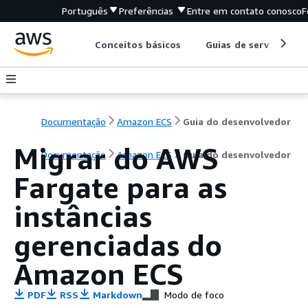
Português
Preferências
Entre em contato conosco
F
Conceitos básicos
Guias de serviço
Documentação
Amazon ECS
Guia do desenvolvedor
Migrar do AWS
Documentação
Amazon ECS
Guia do desenvolvedor
Fargate para as
instâncias
gerenciadas do
Amazon ECS
PDF
RSS
Markdown
Modo de foco