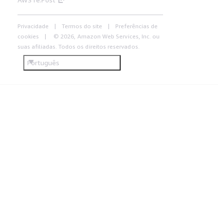
Privacidade
Termos do site
Preferências de
cookies
© 2026, Amazon Web Services, Inc. ou
suas afiliadas. Todos os direitos reservados.
Português