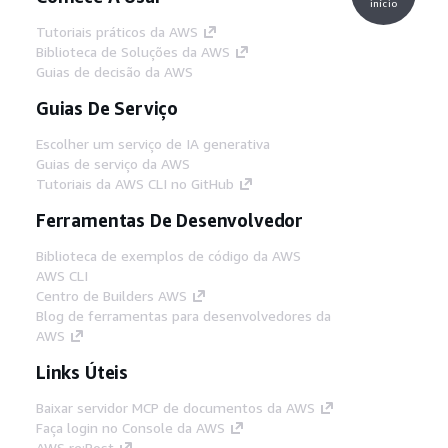
início
Tutoriais práticos da AWS
Biblioteca de Soluções da AWS
Guias de decisão da AWS
Guias De Serviço
Escolher um serviço de IA generativa
Guias de serviço da AWS
Tutoriais da AWS CLI no GitHub
Ferramentas De Desenvolvedor
Biblioteca de exemplos de código da AWS
AWS CLI
Centro de Builders AWS
Blog de ferramentas para desenvolvedores da
AWS
Links Úteis
Baixar servidor MCP de documentos da AWS
Faça login no Console da AWS
AWS re:Post