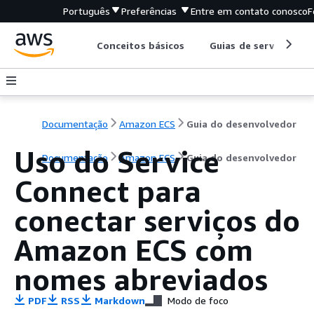
Português
Preferências
Entre em contato conosco
F
Conceitos básicos
Guias de serviço
Documentação
Amazon ECS
Guia do desenvolvedor
Uso do Service
Documentação
Amazon ECS
Guia do desenvolvedor
Connect para
conectar serviços do
Amazon ECS com
nomes abreviados
PDF
RSS
Markdown
Modo de foco