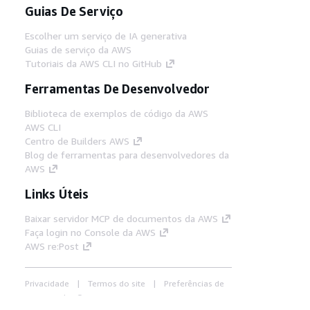
Guias De Serviço
Escolher um serviço de IA generativa
Guias de serviço da AWS
Tutoriais da AWS CLI no GitHub
Ferramentas De Desenvolvedor
Biblioteca de exemplos de código da AWS
AWS CLI
Centro de Builders AWS
Blog de ferramentas para desenvolvedores da
AWS
Links Úteis
Baixar servidor MCP de documentos da AWS
Faça login no Console da AWS
AWS re:Post
Privacidade
Termos do site
Preferências de
cookies
© 2026, Amazon Web Services, Inc. ou