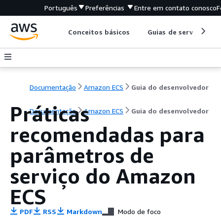
Português
Preferências
Entre em contato conosco
F
Conceitos básicos
Guias de serviço
Documentação
Amazon ECS
Guia do desenvolvedor
Práticas
Documentação
Amazon ECS
Guia do desenvolvedor
recomendadas para
parâmetros de
serviço do Amazon
ECS
PDF
RSS
Markdown
Modo de foco