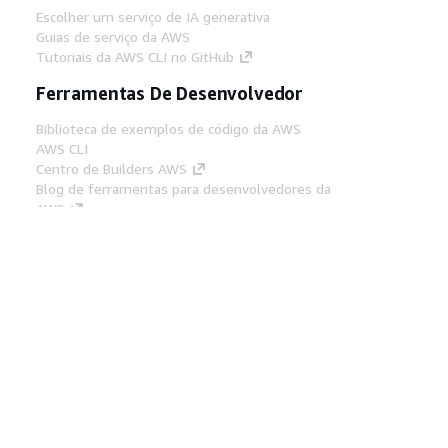
Escolher um serviço de IA generativa
Guias de serviço da AWS
Tutoriais da AWS CLI no GitHub
Ferramentas De Desenvolvedor
Biblioteca de exemplos de código da AWS
AWS CLI
Centro de Builders AWS
Blog de ferramentas para desenvolvedores da
AWS
Links Úteis
Baixar servidor MCP de documentos da AWS
Faça login no Console da AWS
AWS re:Post
Privacidade
Termos do site
Preferências de
cookies
© 2026, Amazon Web Services, Inc. ou
suas afiliadas. Todos os direitos reservados.