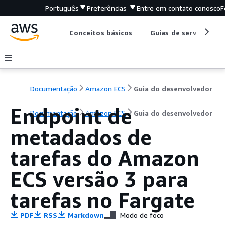
Português
Preferências
Entre em contato conosco
F
Conceitos básicos
Guias de serviço
Documentação
Amazon ECS
Guia do desenvolvedor
Endpoint de
Documentação
Amazon ECS
Guia do desenvolvedor
metadados de
tarefas do Amazon
ECS versão 3 para
tarefas no Fargate
PDF
RSS
Markdown
Modo de foco