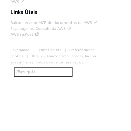
AWS
Links Úteis
Baixar servidor MCP de documentos da AWS
Faça login no Console da AWS
AWS re:Post
Privacidade
Termos do site
Preferências de
cookies
© 2026, Amazon Web Services, Inc. ou
suas afiliadas. Todos os direitos reservados.
Português