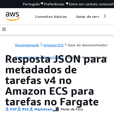
Português
Preferências
Entre em contato conosco
F
Conceitos básicos
Guias de serviço
Documentação
Amazon ECS
Guia do desenvolvedor
Resposta JSON para
Documentação
Amazon ECS
Guia do desenvolvedor
metadados de
tarefas v4 no
Amazon ECS para
tarefas no Fargate
PDF
RSS
Markdown
Modo de foco