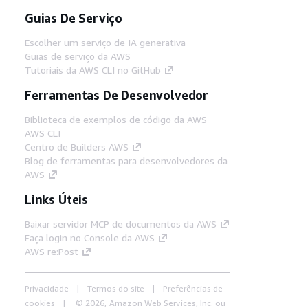
Guias De Serviço
Escolher um serviço de IA generativa
Guias de serviço da AWS
Tutoriais da AWS CLI no GitHub
Ferramentas De Desenvolvedor
Biblioteca de exemplos de código da AWS
AWS CLI
Centro de Builders AWS
Blog de ferramentas para desenvolvedores da
AWS
Links Úteis
Baixar servidor MCP de documentos da AWS
Faça login no Console da AWS
AWS re:Post
Privacidade
Termos do site
Preferências de
cookies
© 2026, Amazon Web Services, Inc. ou