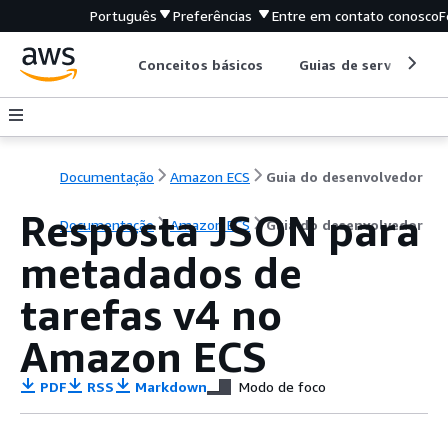
Português
Preferências
Entre em contato conosco
F
Conceitos básicos
Guias de serviço
Documentação
Amazon ECS
Guia do desenvolvedor
Resposta JSON para
Documentação
Amazon ECS
Guia do desenvolvedor
metadados de
tarefas v4 no
Amazon ECS
PDF
RSS
Markdown
Modo de foco