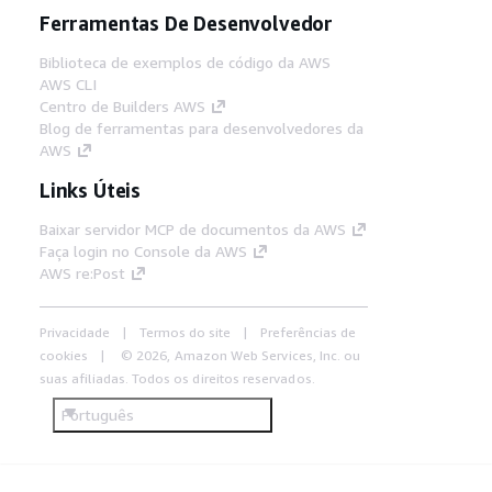
Ferramentas De Desenvolvedor
Biblioteca de exemplos de código da AWS
AWS CLI
Centro de Builders AWS
Blog de ferramentas para desenvolvedores da
AWS
Links Úteis
Baixar servidor MCP de documentos da AWS
Faça login no Console da AWS
AWS re:Post
Privacidade
Termos do site
Preferências de
cookies
© 2026, Amazon Web Services, Inc. ou
suas afiliadas. Todos os direitos reservados.
Português