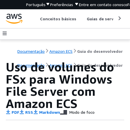
Português
Preferências
Entre em contato conosco
F
Conceitos básicos
Guias de serviço
Documentação
Amazon ECS
Guia do desenvolvedor
Uso de volumes do
Documentação
Amazon ECS
Guia do desenvolvedor
FSx para Windows
File Server com
Amazon ECS
PDF
RSS
Markdown
Modo de foco