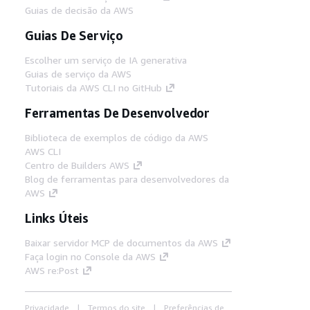
Guias de decisão da AWS
Guias De Serviço
Escolher um serviço de IA generativa
Guias de serviço da AWS
Tutoriais da AWS CLI no GitHub
Ferramentas De Desenvolvedor
Biblioteca de exemplos de código da AWS
AWS CLI
Centro de Builders AWS
Blog de ferramentas para desenvolvedores da
AWS
Links Úteis
Baixar servidor MCP de documentos da AWS
Faça login no Console da AWS
AWS re:Post
Privacidade
Termos do site
Preferências de