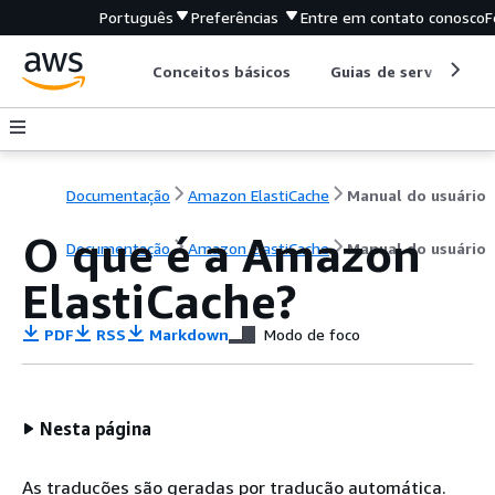
Português
Preferências
Entre em contato conosco
F
Conceitos básicos
Guias de serviço
Documentação
Amazon ElastiCache
Manual do usuário
O que é a Amazon
Documentação
Amazon ElastiCache
Manual do usuário
ElastiCache?
PDF
RSS
Markdown
Modo de foco
Nesta página
As traduções são geradas por tradução automática.