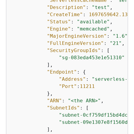
"ServerlessCacheName"
: 
"serve
"Description"
: 
"test"
,

"CreateTime"
: 
1697659642.136
,

"Status"
: 
"available"
,

"Engine"
: 
"memcached"
,

"MajorEngineVersion"
: 
"1.6"
,

"FullEngineVersion"
: 
"21"
,

"SecurityGroupIds"
: [

"sg-083eda453e1e51310"
            ],

"Endpoint"
: 
{
"Address"
: 
"serverless-me
"Port"
:
11211
            },

"ARN"
: 
"<the ARN>"
,

"SubnetIds"
: [

"subnet-0cf759df15bd4dc65
"subnet-09e1307e8f1560d17
            ],
