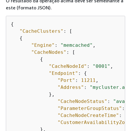
O resultado da operação acima deve ser semelhante a
este (formato JSON).
{
"CacheClusters"
: [

{
"Engine"
: 
"memcached"
, 

"CacheNodes"
: [

{
"CacheNodeId"
: 
"0001"
, 

"Endpoint"
: 
{
"Port"
: 
11211
, 

"Address"
: 
"mycluster.ama
             }, 

"CacheNodeStatus"
: 
"avail
"ParameterGroupStatus"
: 
"
"CacheNodeCreateTime"
: 
"2
"CustomerAvailabilityZone
          }, 
