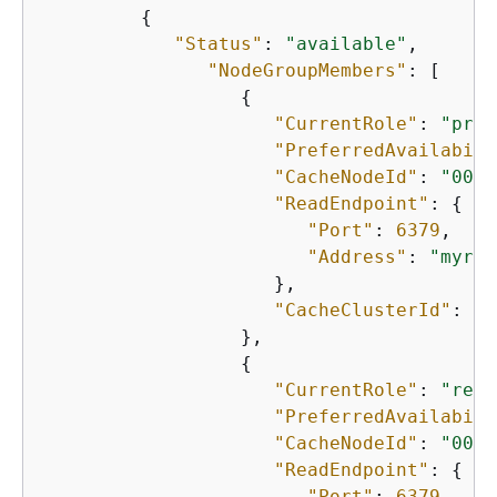
{
"Status"
: 
"available"
, 

"NodeGroupMembers"
: [

{
"CurrentRole"
: 
"prim
"PreferredAvailabili
"CacheNodeId"
: 
"0001
"ReadEndpoint"
: 
{
"Port"
: 
6379
, 

"Address"
: 
"myrep
                     }, 

"CacheClusterId"
: 
"m
                  }, 

{
"CurrentRole"
: 
"repl
"PreferredAvailabili
"CacheNodeId"
: 
"0001
"ReadEndpoint"
: 
{
"Port"
: 
6379
, 
