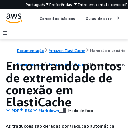
Português
Preferências
Entre em contato conosco
F
Conceitos básicos
Guias de serviço
Documentação
Amazon ElastiCache
Manual do usuário
Encontrando pontos
Documentação
Amazon ElastiCache
Manual do usuário
de extremidade de
conexão em
ElastiCache
PDF
RSS
Markdown
Modo de foco
As traduções são geradas por tradução automática.