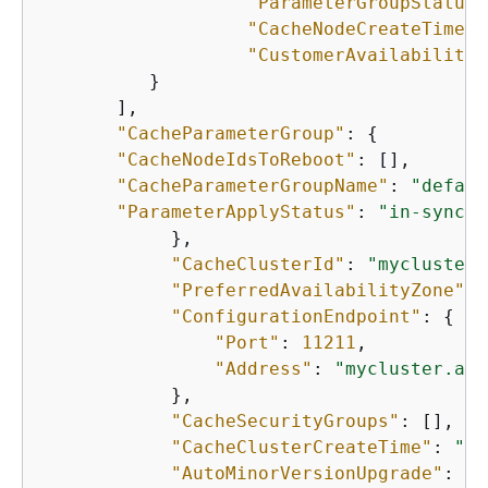
"ParameterGroupStatus"
"CacheNodeCreateTime"
:
"CustomerAvailabilityZ
          }

       ], 

"CacheParameterGroup"
: 
{
"CacheNodeIdsToReboot"
: [], 

"CacheParameterGroupName"
: 
"defaul
"ParameterApplyStatus"
: 
"in-sync"
            }, 

"CacheClusterId"
: 
"mycluster"
"PreferredAvailabilityZone"
: 
"ConfigurationEndpoint"
: 
{
"Port"
: 
11211
, 

"Address"
: 
"mycluster.ama
            }, 

"CacheSecurityGroups"
: [], 

"CacheClusterCreateTime"
: 
"20
"AutoMinorVersionUpgrade"
: 
tr