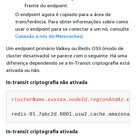
frente do endpoint.
O endpoint agora é copiado para a área de
transferência. Para obter informações sobre como
usar o endpoint para se conectar a um nó, consulte
Conexão a nós do Memcached
.
Um endpoint primário Valkey ou Redis OSS (modo de
cluster desativado) se parece com o seguinte. Há uma
diferença dependendo se a In-Transit criptografia está
ativada ou não.
In-transit criptografia não ativada
clusterName.xxxxxx
.
nodeId
.
regionAndAz
.cac
redis-01.7abc2d.0001.usw2.cache.amazonaws
In-transit criptografia ativada