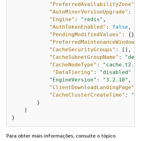
"PreferredAvailabilityZone"
: 
"AutoMinorVersionUpgrade"
: 
tr
"Engine"
: 
"redis"
,

"AuthTokenEnabled"
: 
false
,

"PendingModifiedValues"
: 
{
},

"PreferredMaintenanceWindow"
:
"CacheSecurityGroups"
: [],

"CacheSubnetGroupName"
: 
"defa
"CacheNodeType"
: 
"cache.t2.sm
"DataTiering"
: 
"disabled"
"EngineVersion"
: 
"3.2.10"
,

"ClientDownloadLandingPage"
: 
"CacheClusterCreateTime"
: 
"20
        }

    ]

}
Para obter mais informações, consulte o tópico