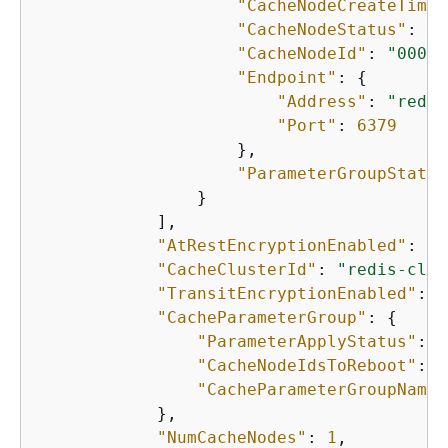
"CacheNodeCreateTime"
"CacheNodeStatus"
: 
"a
"CacheNodeId"
: 
"0001"
"Endpoint"
: 
{
"Address"
: 
"redis
"Port"
: 
6379
                    },

"ParameterGroupStatus
                }

            ],

"AtRestEncryptionEnabled"
: 
fa
"CacheClusterId"
: 
"redis-clus
"TransitEncryptionEnabled"
: 
f
"CacheParameterGroup"
: 
{
"ParameterApplyStatus"
: 
"
"CacheNodeIdsToReboot"
: [
"CacheParameterGroupName"
            },

"NumCacheNodes"
: 
1
,
