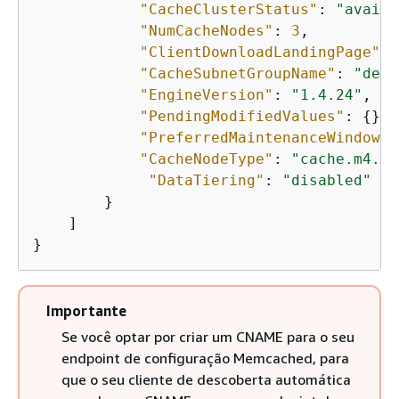
"CacheClusterStatus"
: 
"availa
"NumCacheNodes"
: 
3
, 

"ClientDownloadLandingPage"
: 
"CacheSubnetGroupName"
: 
"defa
"EngineVersion"
: 
"1.4.24"
, 

"PendingModifiedValues"
: 
{
}, 

"PreferredMaintenanceWindow"
:
"CacheNodeType"
: 
"cache.m4.la
"DataTiering"
: 
"disabled"
        }

    ]   

}
Importante
Se você optar por criar um CNAME para o seu
endpoint de configuração Memcached, para
que o seu cliente de descoberta automática