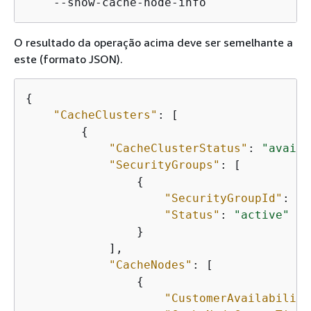
    --show-cache-node-info  
O resultado da operação acima deve ser semelhante a
este (formato JSON).
{
"CacheClusters"
: [

{
"CacheClusterStatus"
: 
"availa
"SecurityGroups"
: [

{
"SecurityGroupId"
: 
"s
"Status"
: 
"active"
                }

            ],

"CacheNodes"
: [

{
"CustomerAvailability