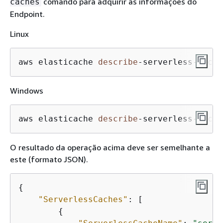
comando para adquirir as informações do
caches
Endpoint.
Linux
aws elasticache 
describe
-
serverless
-
cache
Windows
aws elasticache 
describe
-
serverless
-
cache
O resultado da operação acima deve ser semelhante a
este (formato JSON).
{
"ServerlessCaches"
: [

{