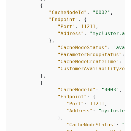
{
"CacheNodeId"
: 
"0002"
, 

"Endpoint"
: 
{
"Port"
: 
11211
, 

"Address"
: 
"mycluster.ama
             }, 

"CacheNodeStatus"
: 
"avail
"ParameterGroupStatus"
: 
"
"CacheNodeCreateTime"
: 
"2
"CustomerAvailabilityZone
          }, 

{
"CacheNodeId"
: 
"0003"
, 

"Endpoint"
: 
{
"Port"
: 
11211
, 

"Address"
: 
"mycluster.
                }, 

"CacheNodeStatus"
: 
"av