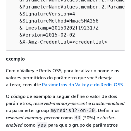
   &ParameterNameValues.member.2.Paramete
   &SignatureVersion=4

   &SignatureMethod=HmacSHA256

   &Timestamp=20150202T192317Z

   &Version=2015-02-02

   &X-Amz-Credential=<credential>
exemplo
Com o Valkey e Redis OSS, para localizar o nome e os
valores permitidos do parâmetro que você deseja
alterar, consulte
Parâmetros do Valkey e do Redis OSS
O código de exemplo a seguir define o valor de dois
parâmetros,
reserved-memory-percent
e
cluster-enabled
no parameter group
. Definimos
myredis32-on-30
reserved-memory-percent
como
(30%) e
cluster-
30
enabled
como
para que o grupo de parâmetros
yes