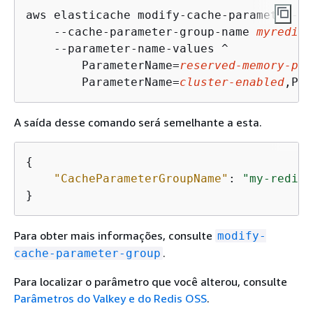
aws elasticache modify-cache-parameter-gr
    --cache-parameter-group-name 
myredis3
    --parameter-name-values ^

        ParameterName=
reserved-memory-per
        ParameterName=
cluster-enabled
,Par
A saída desse comando será semelhante a esta.
{
"CacheParameterGroupName"
: 
"my-redis3
}
Para obter mais informações, consulte
modify-
.
cache-parameter-group
Para localizar o parâmetro que você alterou, consulte
Parâmetros do Valkey e do Redis OSS
.