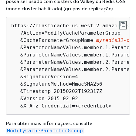
possa ser usado com clusters do Valkey ou Redis OSS
(modo cluster habilitado) (grupos de replicação).
https://elasticache.us-west-2.amazonaws.co
   ?Action=ModifyCacheParameterGroup

   &CacheParameterGroupName=
myredis32-on-
   &ParameterNameValues.member.1.Paramete
   &ParameterNameValues.member.1.Paramete
   &ParameterNameValues.member.2.Paramete
   &ParameterNameValues.member.2.Paramete
   &SignatureVersion=4

   &SignatureMethod=HmacSHA256

   &Timestamp=20150202T192317Z

   &Version=2015-02-02

   &X-Amz-Credential=<credential>
Para obter mais informações, consulte
.
ModifyCacheParameterGroup