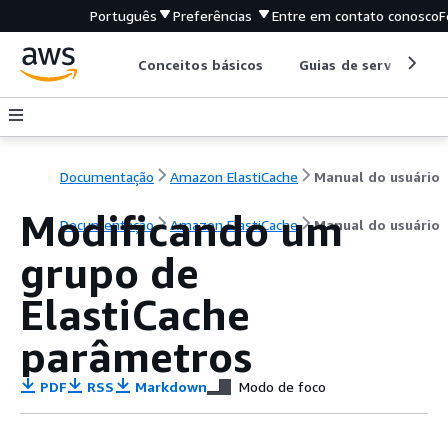
Português
Preferências
Entre em contato conosco
F
Conceitos básicos
Guias de serviço
Documentação
Amazon ElastiCache
Manual do usuário
Modificando um
Documentação
Amazon ElastiCache
Manual do usuário
grupo de
ElastiCache
parâmetros
PDF
RSS
Markdown
Modo de foco