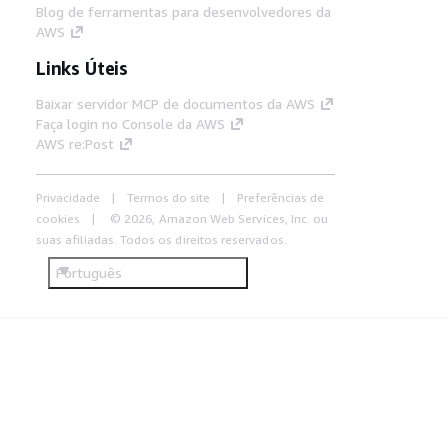
Blog de ferramentas para desenvolvedores da
AWS
Links Úteis
Baixar servidor MCP de documentos da AWS
Faça login no Console da AWS
AWS re:Post
Privacidade
Termos do site
Preferências de
cookies
© 2026, Amazon Web Services, Inc. ou
suas afiliadas. Todos os direitos reservados.
Português