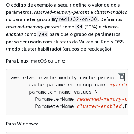
O código de exemplo a seguir define o valor de dois
parâmetros,
reserved-memory-percent
e
cluster-enabled
no parameter group
. Definimos
myredis32-on-30
reserved-memory-percent
como
(30%) e
cluster-
30
enabled
como
para que o grupo de parâmetros
yes
possa ser usado com clusters do Valkey ou Redis OSS
(modo cluster habilitado) (grupos de replicação).
Para Linux, macOS ou Unix:
aws elasticache modify-cache-parameter-gr
    --cache-parameter-group-name 
myredis3
    --parameter-name-values \

        ParameterName=
reserved-memory-per
        ParameterName=
cluster-enabled
,Par
Para Windows: