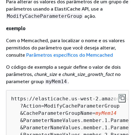
Para alterar os valores dos parâmetros de um grupo de
parâmetros usando a ElastiCache API, use a
ação.
ModifyCacheParameterGroup
exemplo
Com o Memcached, para localizar o nome e os valores
permitidos do parâmetro que você deseja alterar,
consulte
Parâmetros específicos do Memcached
O código de exemplo a seguir define o valor de dois
parâmetros,
chunk_size
e
chunk_size_growth_fact
no
parameter group
.
myMem14
https://elasticache.us-west-2.amazonaws.co
   ?Action=ModifyCacheParameterGroup

   &CacheParameterGroupName=
myMem14
   &ParameterNameValues.member.1.Paramete
   &ParameterNameValues.member.1.Paramete
   &ParameterNameValues.member.2.Paramete