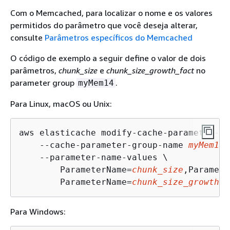
Com o Memcached, para localizar o nome e os valores
permitidos do parâmetro que você deseja alterar,
consulte
Parâmetros específicos do Memcached
O código de exemplo a seguir define o valor de dois
parâmetros,
chunk_size
e
chunk_size_growth_fact
no
parameter group
.
myMem14
Para Linux, macOS ou Unix:
aws elasticache modify-cache-parameter-gr
    --cache-parameter-group-name 
myMem14
 
    --parameter-name-values \

        ParameterName=
chunk_size
,Paramete
        ParameterName=
chunk_size_growth_f
Para Windows: