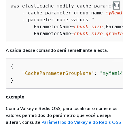
aws elasticache modify-cache-parameter-gr
    --cache-parameter-group-name 
myMem14
 
    --parameter-name-values ^

        ParameterName=
chunk_size
,Paramete
        ParameterName=
chunk_size_growth_f
A saída desse comando será semelhante a esta.
{
"CacheParameterGroupName"
: 
"myMem14"
}
exemplo
Com o Valkey e Redis OSS, para localizar o nome e os
valores permitidos do parâmetro que você deseja
alterar, consulte
Parâmetros do Valkey e do Redis OSS