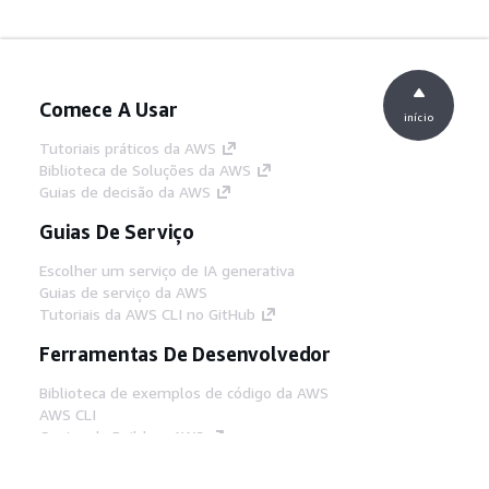
Comece A Usar
início
Tutoriais práticos da AWS
Biblioteca de Soluções da AWS
Guias de decisão da AWS
Guias De Serviço
Escolher um serviço de IA generativa
Guias de serviço da AWS
Tutoriais da AWS CLI no GitHub
Ferramentas De Desenvolvedor
Biblioteca de exemplos de código da AWS
AWS CLI
Centro de Builders AWS
Blog de ferramentas para desenvolvedores da
AWS