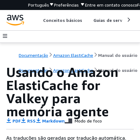
Português
Preferências
Entre em contato conosco
F
Conceitos básicos
Guias de serviço
Documentação
Amazon ElastiCache
Manual do usuário
Usando o Amazon
Documentação
Amazon ElastiCache
Manual do usuário
ElastiCache for
Valkey para
memória agente
PDF
RSS
Markdown
Modo de foco
As traduções são geradas por tradução automática.