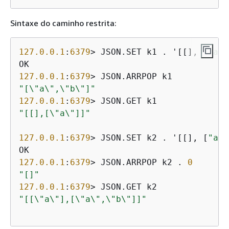
Sintaxe do caminho restrita:
127.0
.0
.1
:
6379
> JSON.SET k1 . '[[], [
"a"
]
127.0
.0
.1
:
6379
"[\"a\",\"b\"]"
127.0
.0
.1
:
6379
"[[],[\"a\"]]"
127.0
.0
.1
:
6379
> JSON.SET k2 . '[[], [
"a"
]
127.0
.0
.1
:
6379
> JSON.ARRPOP k2 . 
0
"[]"
127.0
.0
.1
:
6379
"[[\"a\"],[\"a\",\"b\"]]"