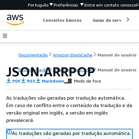
Português
Preferências
Entre em contato conosco
F
Conceitos básicos
Guias de serviço
Documentação
Amazon ElastiCache
Manual do usuário
JSON.ARRPOP
Documentação
Amazon ElastiCache
Manual do usuário
PDF
RSS
Markdown
Modo de foco
As traduções são geradas por tradução automática.
Em caso de conflito entre o conteúdo da tradução e da
versão original em inglês, a versão em inglês
prevalecerá.
As traduções são geradas por tradução automática.