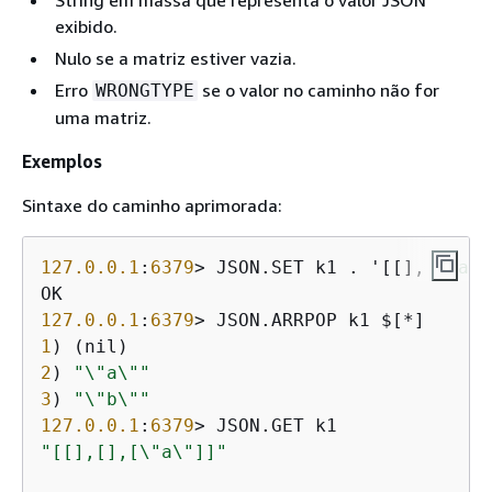
String em massa que representa o valor JSON
exibido.
Nulo se a matriz estiver vazia.
Erro
se o valor no caminho não for
WRONGTYPE
uma matriz.
Exemplos
Sintaxe do caminho aprimorada:
127.0
.0
.1
:
6379
> JSON.SET k1 . '[[], [
"a"
]
127.0
.0
.1
:
6379
1
2
) 
"\"a\""
3
) 
"\"b\""
127.0
.0
.1
:
6379
"[[],[],[\"a\"]]"