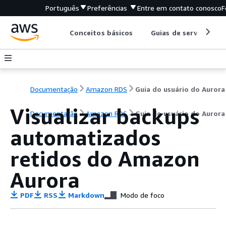
Português
Preferências
Entre em contato conosco
F
Conceitos básicos
Guias de serviço
Documentação
Amazon RDS
Guia do usuário do Aurora
Visualizar backups
Documentação
Amazon RDS
Guia do usuário do Aurora
automatizados
retidos do Amazon
Aurora
PDF
RSS
Markdown
Modo de foco