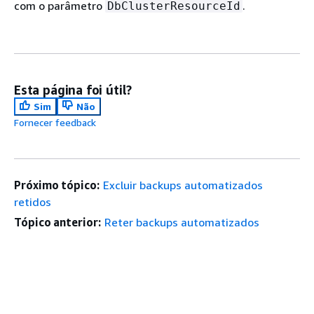
com o parâmetro
.
DbClusterResourceId
Esta página foi útil?
Sim
Não
Fornecer feedback
Próximo tópico:
Excluir backups automatizados
retidos
Tópico anterior:
Reter backups automatizados