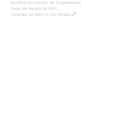
Escolher um serviço de IA generativa
Guias de serviço da AWS
Tutoriais da AWS CLI no GitHub
Ferramentas De Desenvolvedor
Biblioteca de exemplos de código da AWS
AWS CLI
Centro de Builders AWS
Blog de ferramentas para desenvolvedores da
AWS
Links Úteis
Baixar servidor MCP de documentos da AWS
Faça login no Console da AWS
AWS re:Post
Privacidade
Termos do site
Preferências de
cookies
© 2026, Amazon Web Services, Inc. ou
suas afiliadas. Todos os direitos reservados.
Português