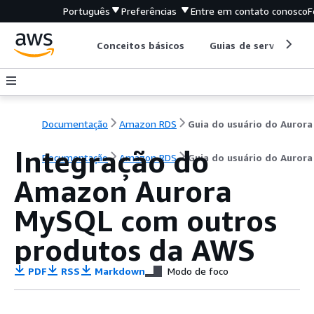
Português
Preferências
Entre em contato conosco
F
Conceitos básicos
Guias de serviço
Documentação
Amazon RDS
Guia do usuário do Aurora
Integração do
Documentação
Amazon RDS
Guia do usuário do Aurora
Amazon Aurora
MySQL com outros
produtos da AWS
PDF
RSS
Markdown
Modo de foco