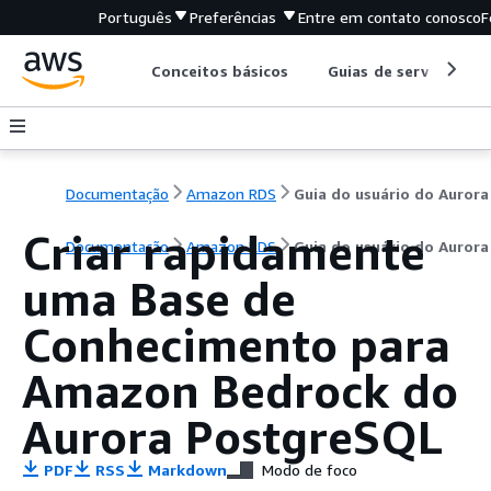
Português
Preferências
Entre em contato conosco
F
Conceitos básicos
Guias de serviço
Documentação
Amazon RDS
Guia do usuário do Aurora
Criar rapidamente
Documentação
Amazon RDS
Guia do usuário do Aurora
uma Base de
Conhecimento para
Amazon Bedrock do
Aurora PostgreSQL
PDF
RSS
Markdown
Modo de foco