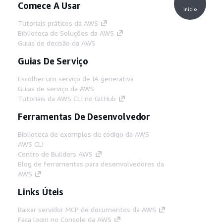
Comece A Usar
início
Tutoriais práticos da AWS
Biblioteca de Soluções da AWS
Guias de decisão da AWS
Guias De Serviço
Escolher um serviço de IA generativa
Guias de serviço da AWS
Tutoriais da AWS CLI no GitHub
Ferramentas De Desenvolvedor
Biblioteca de exemplos de código da AWS
AWS CLI
Centro de Builders AWS
Blog de ferramentas para desenvolvedores da
AWS
Links Úteis
Baixar servidor MCP de documentos da AWS
Faça login no Console da AWS