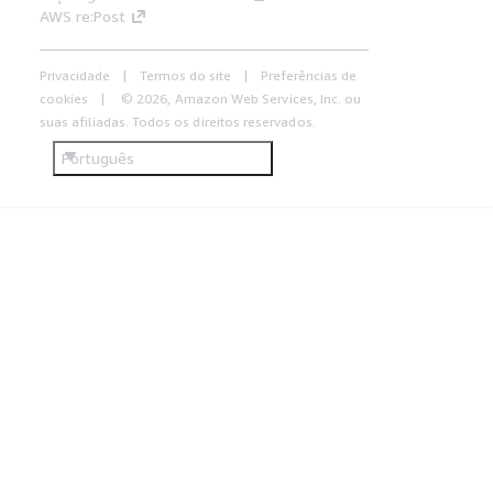
AWS re:Post
Privacidade
Termos do site
Preferências de
cookies
© 2026, Amazon Web Services, Inc. ou
suas afiliadas. Todos os direitos reservados.
Português