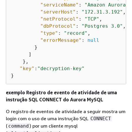
"serviceName"
: 
"Amazon Aurora P
"serverHost"
: 
"172.31.3.192"
,

"netProtocol"
: 
"TCP"
,

"dbProtocol"
: 
"Postgres 3.0"
,

"type"
: 
"record"
,

"errorMessage"
: 
null
        }

      ]

    },

"key"
:
"decryption-key"
}  
exemplo Registro de evento de atividade de uma
instrução SQL CONNECT do Aurora MySQL
O registro de eventos de atividade a seguir mostra um
login com o uso de uma instrução SQL
CONNECT
(
) por um cliente mysql
command