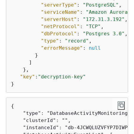
"serverType"
: 
"PostgreSQL"
,

"serviceName"
: 
"Amazon Aurora P
"serverHost"
: 
"172.31.3.192"
,

"netProtocol"
: 
"TCP"
,

"dbProtocol"
: 
"Postgres 3.0"
,

"type"
: 
"record"
,

"errorMessage"
: 
null
        }

      ]

    },

"key"
:
"decryption-key"
}
{
    "type": "DatabaseActivityMonitoringRe
    "clusterId": "",

    "instanceId": "db-4JCWQLUZVFYP7DIWP6J