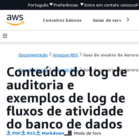
Português
Preferências
Entre em contato conosco
F
Conceitos básicos
Guias de serviço
Documentação
Amazon RDS
Guia do usuário do Aurora
Conteúdo do log de
Documentação
Amazon RDS
Guia do usuário do Aurora
auditoria e
exemplos de log de
fluxos de atividade
do banco de dados
PDF
RSS
Markdown
Modo de foco