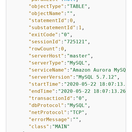
"objectType"
:
"TABLE"
,

"objectName"
:
""
,

"statementId"
:
0
,

"substatementId"
:
1
,

"exitCode"
:
"0"
,

"sessionId"
:
"725121"
,

"rowCount"
:
0
,

"serverHost"
:
"master"
,

"serverType"
:
"MySQL"
,

"serviceName"
:
"Amazon Aurora MySQL"
"serverVersion"
:
"MySQL 5.7.12"
,

"startTime"
:
"2020-05-22 18:07:13.26
"endTime"
:
"2020-05-22 18:07:13.2672
"transactionId"
:
"0"
,

"dbProtocol"
:
"MySQL"
,

"netProtocol"
:
"TCP"
,

"errorMessage"
:
""
,

"class"
:
"MAIN"