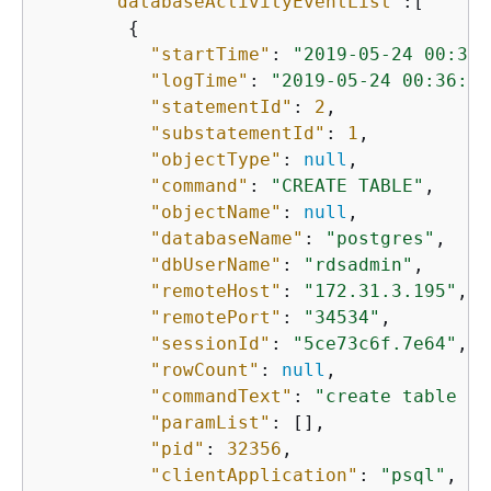
"databaseActivityEventList"
:[

{
"startTime"
: 
"2019-05-24 00:36:
"logTime"
: 
"2019-05-24 00:36:54
"statementId"
: 
2
,

"substatementId"
: 
1
,

"objectType"
: 
null
,

"command"
: 
"CREATE TABLE"
,

"objectName"
: 
null
,

"databaseName"
: 
"postgres"
,

"dbUserName"
: 
"rdsadmin"
,

"remoteHost"
: 
"172.31.3.195"
,

"remotePort"
: 
"34534"
,

"sessionId"
: 
"5ce73c6f.7e64"
,

"rowCount"
: 
null
,

"commandText"
: 
"create table my
"paramList"
: [],

"pid"
: 
32356
,

"clientApplication"
: 
"psql"
,
