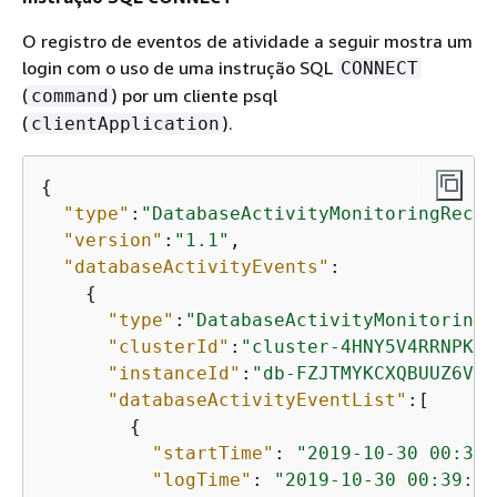
O registro de eventos de atividade a seguir mostra um
login com o uso de uma instrução SQL
CONNECT
(
) por um
cliente psql
command
(
).
clientApplication
{
"type"
:
"DatabaseActivityMonitoringRecor
"version"
:
"1.1"
,

"databaseActivityEvents"
: 

{
"type"
:
"DatabaseActivityMonitoringR
"clusterId"
:
"cluster-4HNY5V4RRNPKKY
"instanceId"
:
"db-FZJTMYKCXQBUUZ6VLU
"databaseActivityEventList"
:[

{
"startTime"
: 
"2019-10-30 00:39:
"logTime"
: 
"2019-10-30 00:39:49