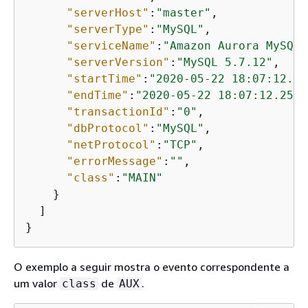
"serverHost"
:
"master"
,

"serverType"
:
"MySQL"
,

"serviceName"
:
"Amazon Aurora MySQL"
"serverVersion"
:
"MySQL 5.7.12"
,

"startTime"
:
"2020-05-22 18:07:12.22
"endTime"
:
"2020-05-22 18:07:12.2502
"transactionId"
:
"0"
,

"dbProtocol"
:
"MySQL"
,

"netProtocol"
:
"TCP"
,

"errorMessage"
:
""
,

"class"
:
"MAIN"
    }

  ]

}
O exemplo a seguir mostra o evento correspondente a
um valor
de
.
class
AUX