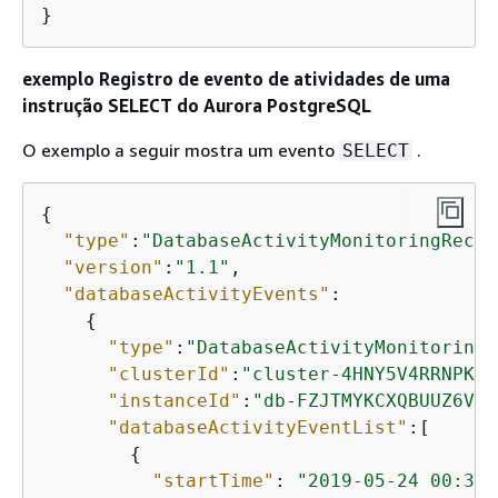
}
exemplo Registro de evento de atividades de uma
instrução SELECT do
Aurora PostgreSQL
O exemplo a seguir mostra um evento
.
SELECT
{
"type"
:
"DatabaseActivityMonitoringRecor
"version"
:
"1.1"
,

"databaseActivityEvents"
: 

{
"type"
:
"DatabaseActivityMonitoringR
"clusterId"
:
"cluster-4HNY5V4RRNPKKY
"instanceId"
:
"db-FZJTMYKCXQBUUZ6VLU
"databaseActivityEventList"
:[

{
"startTime"
: 
"2019-05-24 00:39: