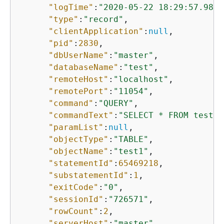
"logTime"
:
"2020-05-22 18:29:57.9864
"type"
:
"record"
,

"clientApplication"
:
null
,

"pid"
:
2830
,

"dbUserName"
:
"master"
,

"databaseName"
:
"test"
,

"remoteHost"
:
"localhost"
,

"remotePort"
:
"11054"
,

"command"
:
"QUERY"
,

"commandText"
:
"SELECT * FROM test1 
"paramList"
:
null
,

"objectType"
:
"TABLE"
,

"objectName"
:
"test1"
,

"statementId"
:
65469218
,

"substatementId"
:
1
,

"exitCode"
:
"0"
,

"sessionId"
:
"726571"
,

"rowCount"
:
2
,

"serverHost"
:
"master"
,
