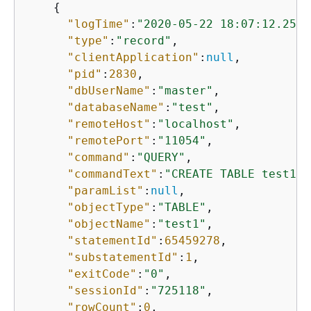
{
"logTime"
:
"2020-05-22 18:07:12.2502
"type"
:
"record"
,

"clientApplication"
:
null
,

"pid"
:
2830
,

"dbUserName"
:
"master"
,

"databaseName"
:
"test"
,

"remoteHost"
:
"localhost"
,

"remotePort"
:
"11054"
,

"command"
:
"QUERY"
,

"commandText"
:
"CREATE TABLE test1 (
"paramList"
:
null
,

"objectType"
:
"TABLE"
,

"objectName"
:
"test1"
,

"statementId"
:
65459278
,

"substatementId"
:
1
,

"exitCode"
:
"0"
,

"sessionId"
:
"725118"
,

"rowCount"
:
0
,
