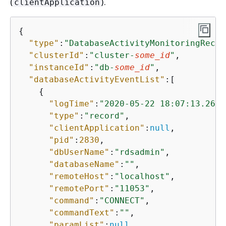
(
).
clientApplication
{
"type"
:
"DatabaseActivityMonitoringRecor
"clusterId"
:
"cluster-
some_id
"
,

"instanceId"
:
"db-
some_id
"
,

"databaseActivityEventList"
:[

{
"logTime"
:
"2020-05-22 18:07:13.2672
"type"
:
"record"
,

"clientApplication"
:
null
,

"pid"
:
2830
,

"dbUserName"
:
"rdsadmin"
,

"databaseName"
:
""
,

"remoteHost"
:
"localhost"
,

"remotePort"
:
"11053"
,

"command"
:
"CONNECT"
,

"commandText"
:
""
,

"paramList"
:
null
,
