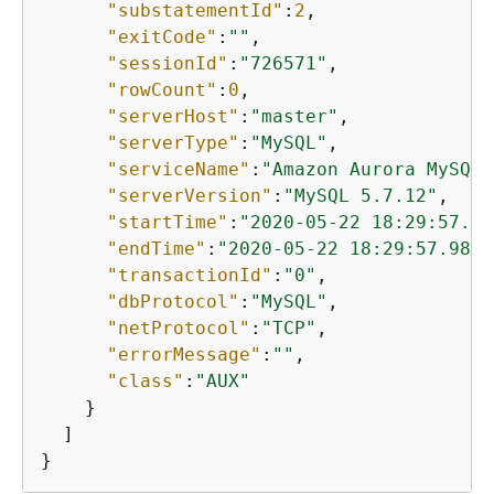
"substatementId"
:
2
,

"exitCode"
:
""
,

"sessionId"
:
"726571"
,

"rowCount"
:
0
,

"serverHost"
:
"master"
,

"serverType"
:
"MySQL"
,

"serviceName"
:
"Amazon Aurora MySQL"
"serverVersion"
:
"MySQL 5.7.12"
,

"startTime"
:
"2020-05-22 18:29:57.98
"endTime"
:
"2020-05-22 18:29:57.9863
"transactionId"
:
"0"
,

"dbProtocol"
:
"MySQL"
,

"netProtocol"
:
"TCP"
,

"errorMessage"
:
""
,

"class"
:
"AUX"
    }

  ]

}