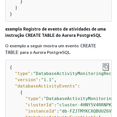
    }

  ]

}
exemplo Registro de evento de atividades de uma
instrução CREATE TABLE do
Aurora PostgreSQL
O exemplo a seguir mostra um evento
CREATE
para
o Aurora PostgreSQL
.
TABLE
{
"type"
:
"DatabaseActivityMonitoringRecor
"version"
:
"1.1"
,

"databaseActivityEvents"
: 

{
"type"
:
"DatabaseActivityMonitoringR
"clusterId"
:
"cluster-4HNY5V4RRNPKKY
"instanceId"
:
"db-FZJTMYKCXQBUUZ6VLU