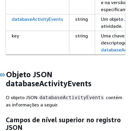
e na versão 1
especificamen
databaseActivityEvents
string
Um objeto JS
atividade.
key
string
Uma chave de 
descriptogra
databaseActiv
Objeto JSON
databaseActivityEvents
O objeto JSON
contém
databaseActivityEvents
as informações a seguir.
Campos de nível superior no registro
JSON