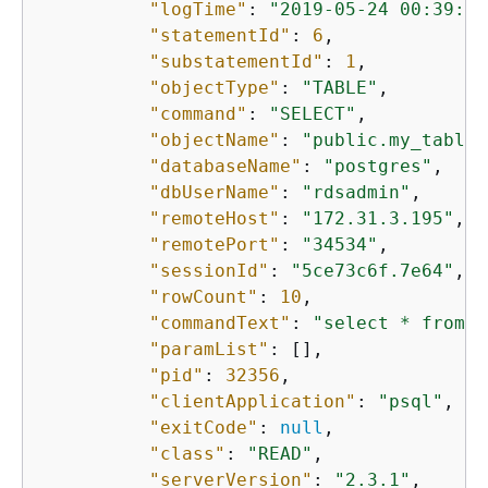
"logTime"
: 
"2019-05-24 00:39:49
"statementId"
: 
6
,

"substatementId"
: 
1
,

"objectType"
: 
"TABLE"
,

"command"
: 
"SELECT"
,

"objectName"
: 
"public.my_table"
"databaseName"
: 
"postgres"
,

"dbUserName"
: 
"rdsadmin"
,

"remoteHost"
: 
"172.31.3.195"
,

"remotePort"
: 
"34534"
,

"sessionId"
: 
"5ce73c6f.7e64"
,

"rowCount"
: 
10
,

"commandText"
: 
"select * from m
"paramList"
: [],

"pid"
: 
32356
,

"clientApplication"
: 
"psql"
,

"exitCode"
: 
null
,

"class"
: 
"READ"
,

"serverVersion"
: 
"2.3.1"
,
