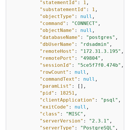
"statementId"
: 
1
,

"substatementId"
: 
1
,

"objectType"
: 
null
,

"command"
: 
"CONNECT"
,

"objectName"
: 
null
,

"databaseName"
: 
"postgres"
,

"dbUserName"
: 
"rdsadmin"
,

"remoteHost"
: 
"172.31.3.195"
,

"remotePort"
: 
"49804"
,

"sessionId"
: 
"5ce5f7f0.474b"
,

"rowCount"
: 
null
,

"commandText"
: 
null
,

"paramList"
: [],

"pid"
: 
18251
,

"clientApplication"
: 
"psql"
,

"exitCode"
: 
null
,

"class"
: 
"MISC"
,

"serverVersion"
: 
"2.3.1"
,

"serverType"
: 
"PostgreSQL"
,
