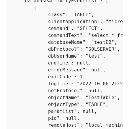
    "databaseActivityEventList": [

{
            "class": "TABLE",

            "clientApplication": "Microso
            "command": "SELECT",

            "commandText": "select * from
            "databaseName": "testDB",

            "dbProtocol": "SQLSERVER",

            "dbUserName": "test",

            "endTime": null,

            "errorMessage": null,

            "exitCode": 1,

            "logTime": "2022-10-06 21:24:
            "netProtocol": null,

            "objectName": "TestTable",

            "objectType": "TABLE",

            "paramList": null,

            "pid": null,

            "remoteHost": "local machine",