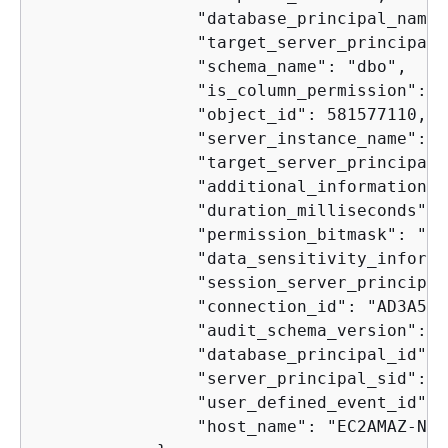
                "database_principal_name"
                "target_server_principal_
                "schema_name": "dbo",

                "is_column_permission": tr
                "object_id": 581577110,

                "server_instance_name": "
                "target_server_principal_
                "additional_information": 
                "duration_milliseconds": 0
                "permission_bitmask": "0x
                "data_sensitivity_informa
                "session_server_principal
                "connection_id": "AD3A508
                "audit_schema_version": 1,
                "database_principal_id": 1
                "server_principal_sid": "
                "user_defined_event_id": 0
                "host_name": "EC2AMAZ-NFU