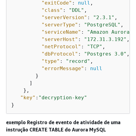
"exitCode"
: 
null
,

"class"
: 
"DDL"
,

"serverVersion"
: 
"2.3.1"
,

"serverType"
: 
"PostgreSQL"
,

"serviceName"
: 
"Amazon Aurora P
"serverHost"
: 
"172.31.3.192"
,

"netProtocol"
: 
"TCP"
,

"dbProtocol"
: 
"Postgres 3.0"
,

"type"
: 
"record"
,

"errorMessage"
: 
null
        }

      ]

    },

"key"
:
"decryption-key"
} 
exemplo Registro de evento de atividade de uma
instrução CREATE TABLE do
Aurora MySQL