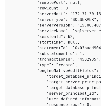
            "remotePort": null,

            "rowCount": 0,

            "serverHost": "172.31.30.159",
            "serverType": "SQLSERVER",

            "serverVersion": "15.00.4073.
            "serviceName": "sqlserver-ee",
            "sessionId": 62,

            "startTime": null,

            "statementId": "0x03baed90412
            "substatementId": 1,

            "transactionId": "4532935",

            "type": "record",

            "engineNativeAuditFields": 
{
                "target_database_principa
                "target_server_principal_
                "target_database_principa
                "server_principal_id": 2,

                "user_defined_information
                "response_rows": 0,
