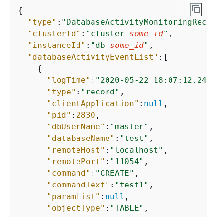
{
"type"
:
"DatabaseActivityMonitoringRecor
"clusterId"
:
"cluster-
some_id
"
,

"instanceId"
:
"db-
some_id
"
,

"databaseActivityEventList"
:[

{
"logTime"
:
"2020-05-22 18:07:12.2471
"type"
:
"record"
,

"clientApplication"
:
null
,

"pid"
:
2830
,

"dbUserName"
:
"master"
,

"databaseName"
:
"test"
,

"remoteHost"
:
"localhost"
,

"remotePort"
:
"11054"
,

"command"
:
"CREATE"
,

"commandText"
:
"test1"
,

"paramList"
:
null
,

"objectType"
:
"TABLE"
,
