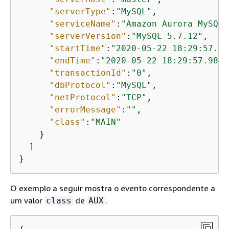
"serverType"
:
"MySQL"
,

"serviceName"
:
"Amazon Aurora MySQL"
"serverVersion"
:
"MySQL 5.7.12"
,

"startTime"
:
"2020-05-22 18:29:57.98
"endTime"
:
"2020-05-22 18:29:57.9864
"transactionId"
:
"0"
,

"dbProtocol"
:
"MySQL"
,

"netProtocol"
:
"TCP"
,

"errorMessage"
:
""
,

"class"
:
"MAIN"
    }

  ]

}
O exemplo a seguir mostra o evento correspondente a
um valor
de
.
class
AUX