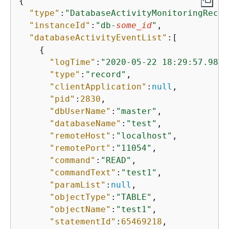
{
"type"
:
"DatabaseActivityMonitoringRecor
"instanceId"
:
"db-
some_id
"
,

"databaseActivityEventList"
:[

{
"logTime"
:
"2020-05-22 18:29:57.9863
"type"
:
"record"
,

"clientApplication"
:
null
,

"pid"
:
2830
,

"dbUserName"
:
"master"
,

"databaseName"
:
"test"
,

"remoteHost"
:
"localhost"
,

"remotePort"
:
"11054"
,

"command"
:
"READ"
,

"commandText"
:
"test1"
,

"paramList"
:
null
,

"objectType"
:
"TABLE"
,

"objectName"
:
"test1"
,

"statementId"
:
65469218
,
