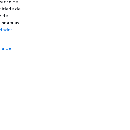
banco de
nidade de
o de
cionam as
 dados
na de