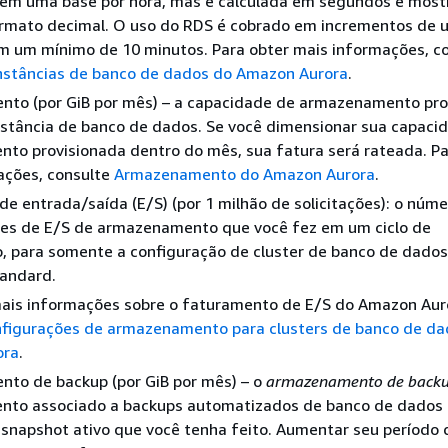
a em uma base por hora, mas é calculada em segundos e most
rmato decimal. O uso do RDS é cobrado em incrementos de 
m um mínimo de 10 minutos. Para obter mais informações, c
instâncias de banco de dados do Amazon Aurora
.
to (por GiB por mês) – a capacidade de armazenamento pro
nstância de banco de dados. Se você dimensionar sua capaci
to provisionada dentro do mês, sua fatura será rateada. Pa
ações, consulte
Armazenamento do Amazon Aurora
.
 de entrada/saída (E/S) (por 1 milhão de solicitações): o núme
ções de E/S de armazenamento que você fez em um ciclo de
, para somente
a configuração de cluster de banco de dados
tandard
.
mais informações sobre o faturamento de E/S do Amazon Aur
figurações de armazenamento para clusters de banco de da
ora
.
to de backup (por GiB por mês) – o
armazenamento de back
to associado a backups automatizados de banco de dados 
snapshot ativo que você tenha feito. Aumentar seu período 