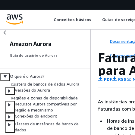
Conceitos básicos
Guias de serviç
Documentaç
Amazon Aurora
Fatur
Documentaç
Guia do usuário do Aurora
para 
O que é o Aurora?
PDF
RSS
M
clusters de bancos de dados Aurora
Versões do Aurora
Regiões e zonas de disponibilidade
As instâncias p
Recursos Aurora compatíveis por
faturadas com b
região e mecanismo
Conexões do endpoint
Horas de ins
Classes de instâncias de banco de
de banco de 
dados