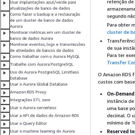
retenção de
Usar implantações azul/verde para
atualizações de banco de dados
armazenamen
Como fazer o backup e a restauração
segundo não
de um cluster de banco de dados
Para obter 
Aurora
cluster de 
Monitorar métricas em um cluster de
banco de dados Aurora
Transferênci
Monitorar eventos, logs e transmissões
de sua instâ
de atividades de bancos de dados
Para ter ex
Como trabalhar com o Aurora MySQL
Transfer Co
Trabalho com Aurora PostgreSQL
Uso do Aurora PostgreSQL Limitless
O Amazon RDS fo
Database
custos com base
Usar o Aurora Global Database
Amazon RDS Proxy
On-Demand 
Integrações ETL zero
instância de
Usar o Aurora serverless
uma base po
decimal. O 
Usar a API de dados do Amazon RDS
mínimo de 1
Usar o Query Editor
Reserved In
Usar o machine learning do Aurora