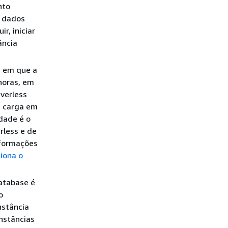
nto
e dados
r, iniciar
ância
a em que a
horas, em
verless
a carga em
dade é o
rless e de
nformações
iona o
atabase é
o
nstância
instâncias