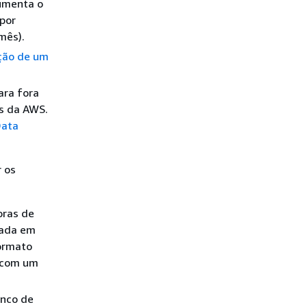
aumenta o
por
mês).
ção de um
ara fora
es da AWS.
Data
 os
oras de
tada em
ormato
 com um
anco de