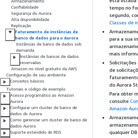
está listad
Armazenamento
Confiabilidade
tempo no fo
Segurança do Aurora
segundo, co
Alta disponibilidade
Classes de 
Replicação
Armazenamen
Faturamento de instâncias de
banco de dados para o Aurora
para a sua i
Instâncias de banco de dados sob
armazenamen
demanda
mais inform
Instâncias de bancos de dados
Solicitações
reservadas
Amazon no nível gratuito da AWS
de solicita
Configuração de seu ambiente
faturamento
Conceitos básicos
do Aurora S
Tutoriais e código de exemplo
Para obter 
Acesso programático ao Amazon
consulte
Con
Aurora
Configurar um cluster de banco de
Amazon Aur
dados do Aurora
Armazenamen
Como gerenciar um cluster de banco de
armazenamen
dados Aurora
qualquer DB 
Suporte estendido do RDS