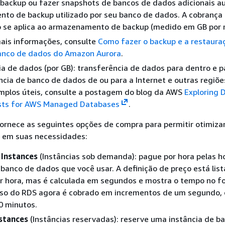
 backup ou fazer snapshots de bancos de dados adicionais 
to de backup utilizado por seu banco de dados. A cobrança 
 se aplica ao armazenamento de backup (medido em GB por 
mais informações, consulte
Como fazer o backup e a restaura
banco de dados do Amazon Aurora
.
a de dados (por GB): transferência de dados para dentro e p
ncia de banco de dados de ou para a Internet e outras regiõ
emplos úteis, consulte a postagem do blog da AWS
Exploring 
sts for AWS Managed Databases
.
rnece as seguintes opções de compra para permitir otimizar
 em suas necessidades:
Instances
(Instâncias sob demanda): pague por hora pelas h
 banco de dados que você usar. A definição de preço está lis
r hora, mas é calculada em segundos e mostra o tempo no f
uso do RDS agora é cobrado em incrementos de um segundo,
0 minutos.
stances
(Instâncias reservadas): reserve uma instância de b