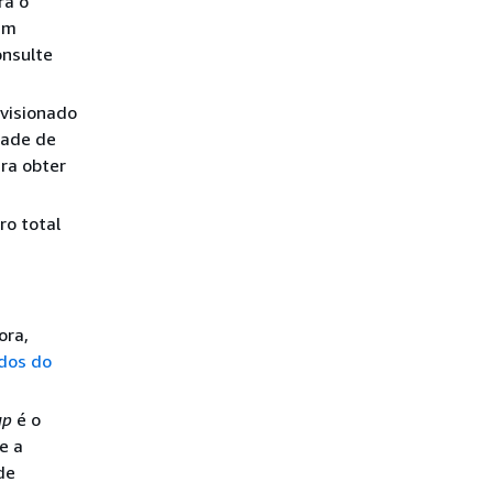
ra o
um
onsulte
visionado
dade de
ra obter
ro total
ora,
dos do
up
é o
e a
de