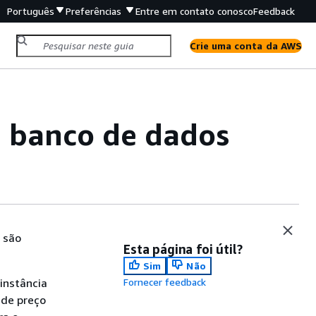
Português
Preferências
Entre em contato conosco
Feedback
Crie uma conta da AWS
e banco de dados
 são
Esta página foi útil?
Sim
Não
instância
Fornecer feedback
 de preço