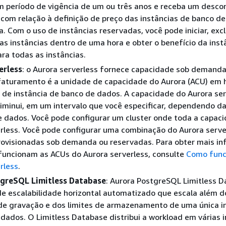
m período de vigência de um ou três anos e receba um desco
o com relação à definição de preço das instâncias de banco d
 Com o uso de instâncias reservadas, você pode iniciar, exclui
ias instâncias dentro de uma hora e obter o benefício da inst
ra todas as instâncias.
erless
: o Aurora serverless fornece capacidade sob demand
faturamento é a unidade de capacidade do Aurora (ACU) em 
 de instância de banco de dados. A capacidade do Aurora ser
iminui, em um intervalo que você especificar, dependendo d
 dados. Você pode configurar um cluster onde toda a capaci
rless. Você pode configurar uma combinação do Aurora serve
provisionadas sob demanda ou reservadas. Para obter mais i
funcionam as ACUs do Aurora serverless, consulte
Como func
rless
.
greSQL Limitless Database
: Aurora PostgreSQL Limitless D
e escalabilidade horizontal automatizado que escala além d
de gravação e dos limites de armazenamento de uma única i
dados. O Limitless Database distribui a workload em várias 