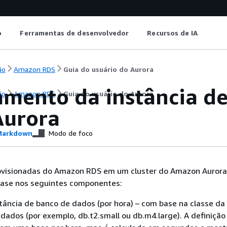
o
Ferramentas de desenvolvedor
Recursos de IA
ão
Amazon RDS
Guia do usuário do Aurora
amento da instância d
ão
Amazon RDS
Guia do usuário do Aurora
Aurora
arkdown
Modo de foco
rovisionadas do Amazon RDS em um cluster do Amazon Aurora
ase nos seguintes componentes:
tância de banco de dados (por hora) – com base na classe da 
dados (por exemplo, db.t2.small ou db.m4.large). A definição