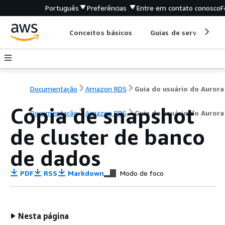
Português
Preferências
Entre em contato conosco
F
Conceitos básicos
Guias de serviço
Documentação
Amazon RDS
Guia do usuário do Aurora
Cópia de snapshot
Documentação
Amazon RDS
Guia do usuário do Aurora
de cluster de banco
de dados
PDF
RSS
Markdown
Modo de foco
Nesta página