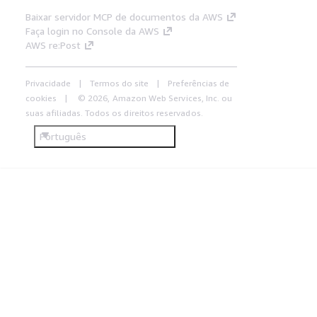
Baixar servidor MCP de documentos da AWS
Faça login no Console da AWS
AWS re:Post
Privacidade
Termos do site
Preferências de
cookies
© 2026, Amazon Web Services, Inc. ou
suas afiliadas. Todos os direitos reservados.
Português