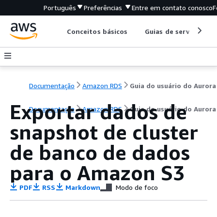
Português
Preferências
Entre em contato conosco
F
Conceitos básicos
Guias de serviço
Documentação
Amazon RDS
Guia do usuário do Aurora
Exportar dados de
Documentação
Amazon RDS
Guia do usuário do Aurora
snapshot de cluster
de banco de dados
para o Amazon S3
PDF
RSS
Markdown
Modo de foco