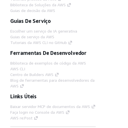
Biblioteca de Soluções da AWS
Guias de decisão da AWS
Guias De Serviço
Escolher um serviço de IA generativa
Guias de serviço da AWS
Tutoriais da AWS CLI no GitHub
Ferramentas De Desenvolvedor
Biblioteca de exemplos de código da AWS
AWS CLI
Centro de Builders AWS
Blog de ferramentas para desenvolvedores da
AWS
Links Úteis
Baixar servidor MCP de documentos da AWS
Faça login no Console da AWS
AWS re:Post