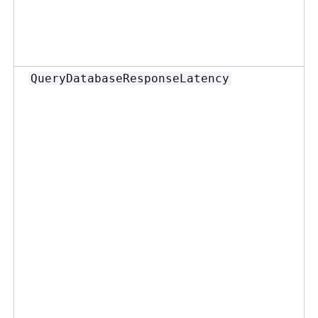
QueryDatabaseResponseLatency