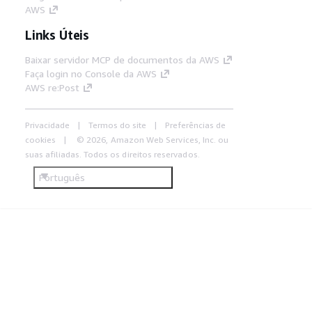
AWS
Links Úteis
Baixar servidor MCP de documentos da AWS
Faça login no Console da AWS
AWS re:Post
Privacidade
Termos do site
Preferências de
cookies
© 2026, Amazon Web Services, Inc. ou
suas afiliadas. Todos os direitos reservados.
Português