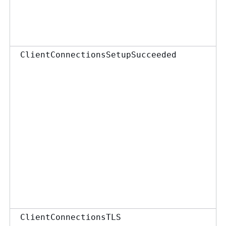
ClientConnectionsSetupSucceeded
ClientConnectionsTLS