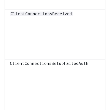
ClientConnectionsReceived
ClientConnectionsSetupFailedAuth