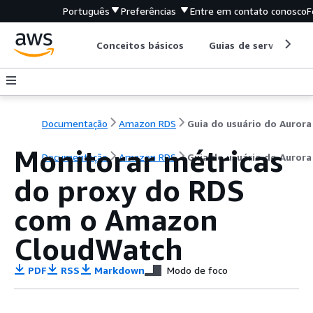
Português
Preferências
Entre em contato conosco
F
Conceitos básicos
Guias de serviço
Documentação
Amazon RDS
Guia do usuário do Aurora
Monitorar métricas
Documentação
Amazon RDS
Guia do usuário do Aurora
do proxy do RDS
com o Amazon
CloudWatch
PDF
RSS
Markdown
Modo de foco