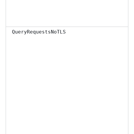
QueryRequestsNoTLS