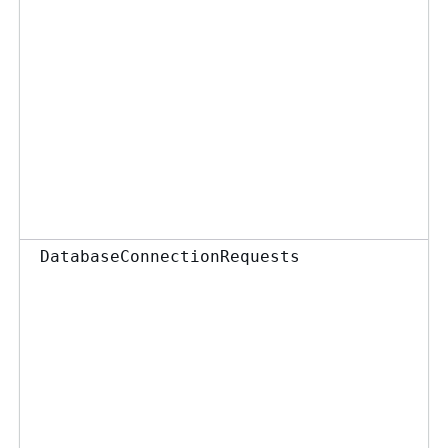
DatabaseConnectionRequests